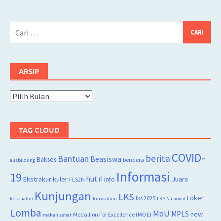
Cari
untuk:
ARSIP
Arsip
TAG CLOUD
COVID-
berita
Bantuan
Beasiswa
Baksos
bendera
ausbildung
Informasi
19
hut ri
Juara
Ekstrakurikuler
info
FLS2N
Kunjungan
LKS
Loker
lks 2025
kesehatan
kurikulum
LKS Nasional
Lomba
MoU
MPLS
new
Medallion For Excellence (MOE)
makan sehat