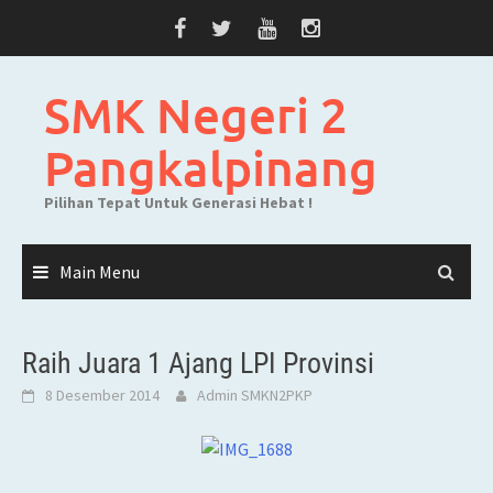
Skip
to
content
SMK Negeri 2
Pangkalpinang
Pilihan Tepat Untuk Generasi Hebat !
Main Menu
Raih Juara 1 Ajang LPI Provinsi
8 Desember 2014
Admin SMKN2PKP