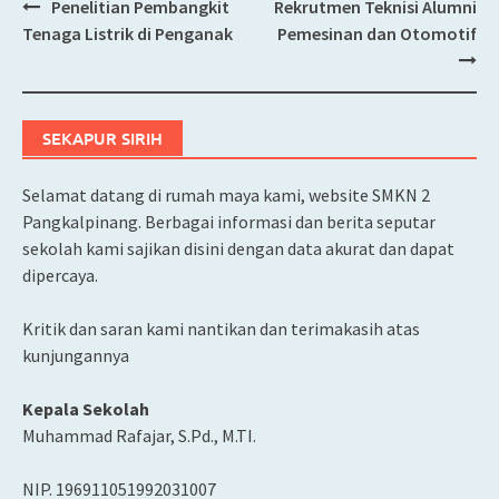
Penelitian Pembangkit
Rekrutmen Teknisi Alumni
Post
Tenaga Listrik di Penganak
Pemesinan dan Otomotif
navigation
SEKAPUR SIRIH
Selamat datang di rumah maya kami, website SMKN 2
Pangkalpinang. Berbagai informasi dan berita seputar
sekolah kami sajikan disini dengan data akurat dan dapat
dipercaya.
Kritik dan saran kami nantikan dan terimakasih atas
kunjungannya
Kepala Sekolah
Muhammad Rafajar, S.Pd., M.TI.
NIP. 196911051992031007