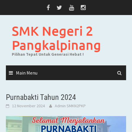
Skip
to
content
SMK Negeri 2
Pangkalpinang
Pilihan Tepat Untuk Generasi Hebat !
Main Menu
Purnabakti Tahun 2024
12 November 2024
Admin SMKN2PKP