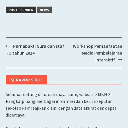
POSTED UNDER
NEWS
Purnabakti Guru dan staf
Workshop Pemanfaatan
Post
TU tahun 2024
Media Pembelajaran
navigation
Interaktif
SEKAPUR SIRIH
Selamat datang di rumah maya kami, website SMKN 2
Pangkalpinang. Berbagai informasi dan berita seputar
sekolah kami sajikan disini dengan data akurat dan dapat
dipercaya.