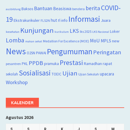
COVID-
berita
Bantuan
Beasiswa
Baksos
bendera
ausbildung
Informasi
19
hut ri
Juara
Ekstrakurikuler
info
FLS2N
Kunjungan
LKS
Loker
lks 2025
kesehatan
kurikulum
LKS Nasional
Lomba
MoU
MPLS
new
Medallion For Excellence (MOE)
makan sehat
News
Pengumuman
Peringatan
O2SN
PAWAI
Prestasi
PPDB
rapat
PKL
pramuka
Ramadhan
pesantren
Sosialisasi
Ujian
upacara
sekolah
TOEIC
Ujian Sekolah
Workshop
KALENDER
Agustus 2026
S
S
R
K
J
S
M