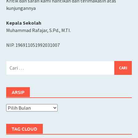
Kritik dan saran kami nantikan dan terimakasih atas
kunjungannya
Kepala Sekolah
Muhammad Rafajar, S.Pd., M.TI.
NIP. 196911051992031007
Cari
untuk:
ARSIP
Arsip
TAG CLOUD