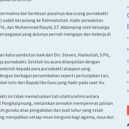
a
h bermakna dan berkesan pasalnya dua orang purnabakti
Alm) sudah berpulang ke Rahmatullah. Hadir perwakilan
.Pd., dan Muhammad Rasyid, S.T. didamping oleh keluarga
an pegawai yang dulunya pernah mengajar dan bekerja di
k
M
 kata sambutan baik dari Drs. Steven, Hasbullah, S.Pd.,
ga purnabakti. Setelah itu acara dilanjutkan dengan
O
 sekolah kepada para purnabakti ataupun yang
p
dengan berbagai persembahan seperti pertunjukan tari,
r
al solo dari Bapak/Ibu Guru yang hadir pada saat itu.
S
ti ini tidak memutuskan tali silahturahmi antara
 2 Pangkalpinang, melainkan semakin mempererat jalinan
sih guruku atas pengabdian dan budi luhur yang telah
g menjadikan setiap insan berguna bagi agama, nusa dan