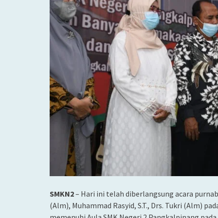
SMKN2
– Hari ini telah diberlangsung acara purnaba
(Alm), Muhammad Rasyid, S.T., Drs. Tukri (Alm) pa
memenuhi Aula SMK Negeri 2 Pangkalpinang pada p