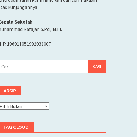
atas kunjungannya
Kepala Sekolah
uhammad Rafajar, S.Pd., M.TI.
NIP. 196911051992031007
ari
ntuk:
ARSIP
rsip
TAG CLOUD