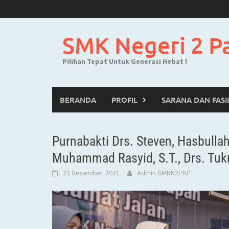
Skip
to
content
SMK Negeri 2 P
Pilihan Tepat Untuk Generasi Hebat !
BERANDA
PROFIL
SARANA DAN FASI
Purnabakti Drs. Steven, Hasbullah,
Muhammad Rasyid, S.T., Drs. Tukr
22 Desember 2021
Admin SMKN2PKP