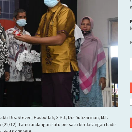
M
C
u
A
kti Drs. Steven, Hasbullah, S.Pd., Drs. Yulizarman, M.T.
da (22/12). Tamu undangan satu per satu berdatangan hadir
ukul 08:00 WIB.