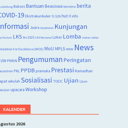
berita
Bantuan
Beasiswa
Baksos
bendera
usbildung
COVID-19
hut ri
Ekstrakurikuler
info
FLS2N
Informasi
Kunjungan
Juara
kesehatan
Lomba
LKS
Loker
lks 2025
urikulum
LKS Nasional
makan sehat
News
MoU
MPLS
new
edallion For Excellence (MOE)
Pengumuman
Peringatan
2SN
PAWAI
Prestasi
PPDB
PKL
pramuka
Ramadhan
esantren
Sosialisasi
Ujian
apat
sekolah
TOEIC
Ujian
Workshop
upacara
ekolah
KALENDER
Agustus 2026