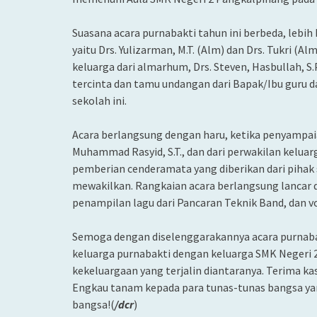
Suasana acara purnabakti tahun ini berbeda, lebi
yaitu Drs. Yulizarman, M.T. (Alm) dan Drs. Tukri (
keluarga dari almarhum, Drs. Steven, Hasbullah, S
tercinta dan tamu undangan dari Bapak/Ibu guru d
sekolah ini.
Acara berlangsung dengan haru, ketika penyampaian
Muhammad Rasyid, S.T., dan dari perwakilan keluar
pemberian cenderamata yang diberikan dari pihak
mewakilkan. Rangkaian acara berlangsung lancar 
penampilan lagu dari Pancaran Teknik Band, dan vok
Semoga dengan diselenggarakannya acara purnabak
keluarga purnabakti dengan keluarga SMK Negeri
kekeluargaan yang terjalin diantaranya. Terima ka
Engkau tanam kepada para tunas-tunas bangsa yan
bangsa!(
/dcr
)