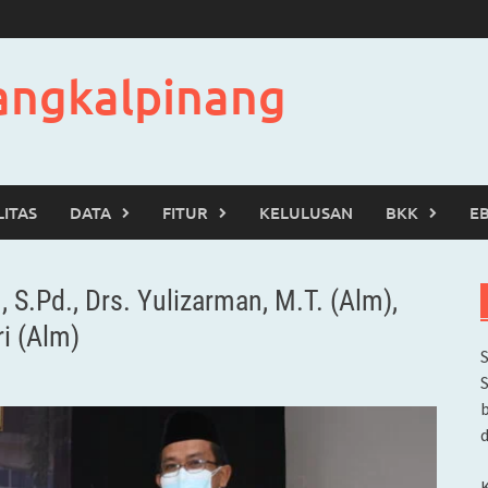
angkalpinang
LITAS
DATA
FITUR
KELULUSAN
BKK
E
 S.Pd., Drs. Yulizarman, M.T. (Alm),
i (Alm)
b
d
K