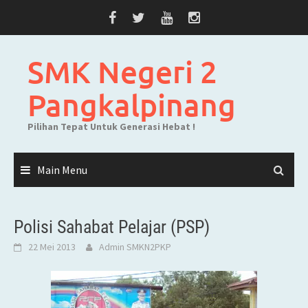
Skip
to
content
SMK Negeri 2
Pangkalpinang
Pilihan Tepat Untuk Generasi Hebat !
Main Menu
Polisi Sahabat Pelajar (PSP)
22 Mei 2013
Admin SMKN2PKP