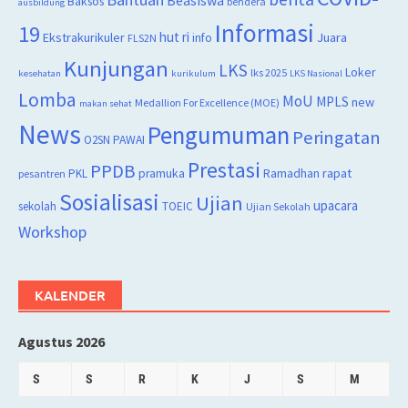
Beasiswa
Baksos
bendera
ausbildung
Informasi
19
hut ri
Juara
Ekstrakurikuler
info
FLS2N
Kunjungan
LKS
Loker
lks 2025
kesehatan
kurikulum
LKS Nasional
Lomba
MoU
MPLS
new
Medallion For Excellence (MOE)
makan sehat
News
Pengumuman
Peringatan
O2SN
PAWAI
Prestasi
PPDB
rapat
PKL
pramuka
Ramadhan
pesantren
Sosialisasi
Ujian
upacara
sekolah
TOEIC
Ujian Sekolah
Workshop
KALENDER
Agustus 2026
S
S
R
K
J
S
M