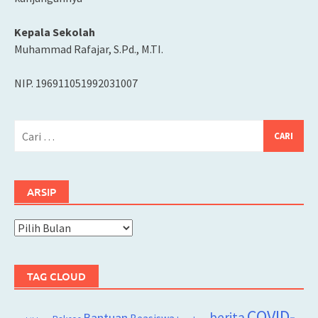
Kepala Sekolah
Muhammad Rafajar, S.Pd., M.TI.
NIP. 196911051992031007
Cari
untuk:
ARSIP
Arsip
TAG CLOUD
COVID-
berita
Bantuan