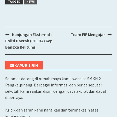
TAGGED
NEWS
Kunjungan Eksternal :
Team FIF Mengajar
Post
Polisi Daerah (POLDA) Kep.
navigation
Bangka Belitung
SEKAPUR SIRIH
Selamat datang di rumah maya kami, website SMKN 2
Pangkalpinang. Berbagai informasi dan berita seputar
sekolah kami sajikan disini dengan data akurat dan dapat
dipercaya.
Kritik dan saran kami nantikan dan terimakasih atas
kunjungannya