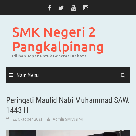
Skip
to
content
SMK Negeri 2
Pangkalpinang
Pilihan Tepat Untuk Generasi Hebat !
Main Menu
Peringati Maulid Nabi Muhammad SAW.
1443 H
22 Oktober 2021
Admin SMKN2PKP