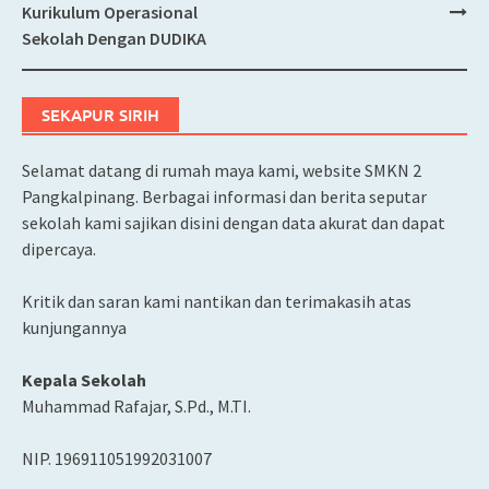
Post
Kurikulum Operasional
navigation
Sekolah Dengan DUDIKA
SEKAPUR SIRIH
Selamat datang di rumah maya kami, website SMKN 2
Pangkalpinang. Berbagai informasi dan berita seputar
sekolah kami sajikan disini dengan data akurat dan dapat
dipercaya.
Kritik dan saran kami nantikan dan terimakasih atas
kunjungannya
Kepala Sekolah
Muhammad Rafajar, S.Pd., M.TI.
NIP. 196911051992031007