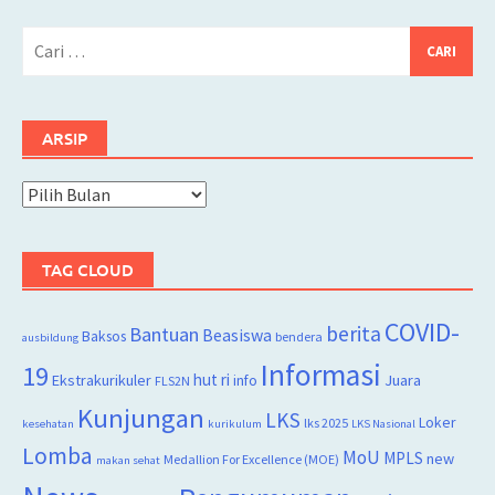
Cari
untuk:
ARSIP
Arsip
TAG CLOUD
COVID-
berita
Bantuan
Beasiswa
Baksos
bendera
ausbildung
Informasi
19
hut ri
Juara
Ekstrakurikuler
info
FLS2N
Kunjungan
LKS
Loker
lks 2025
kesehatan
kurikulum
LKS Nasional
Lomba
MoU
MPLS
new
Medallion For Excellence (MOE)
makan sehat