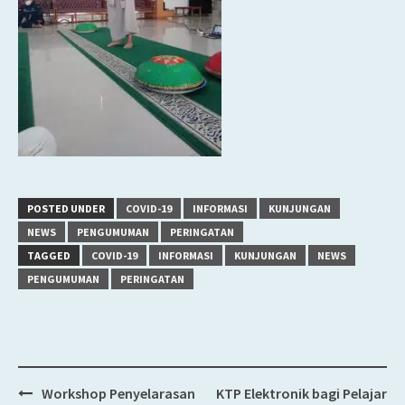
POSTED UNDER
COVID-19
INFORMASI
KUNJUNGAN
NEWS
PENGUMUMAN
PERINGATAN
TAGGED
COVID-19
INFORMASI
KUNJUNGAN
NEWS
PENGUMUMAN
PERINGATAN
Workshop Penyelarasan
KTP Elektronik bagi Pelajar