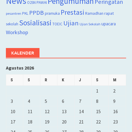
News
Pengumuman
Peringatan
O2SN
PAWAI
Prestasi
PPDB
rapat
PKL
pramuka
Ramadhan
pesantren
Sosialisasi
Ujian
upacara
sekolah
TOEIC
Ujian Sekolah
Workshop
KALENDER
Agustus 2026
S
S
R
K
J
S
M
1
2
3
4
5
6
7
8
9
10
11
12
13
14
15
16
17
18
19
20
21
22
23
24
25
26
27
28
29
30