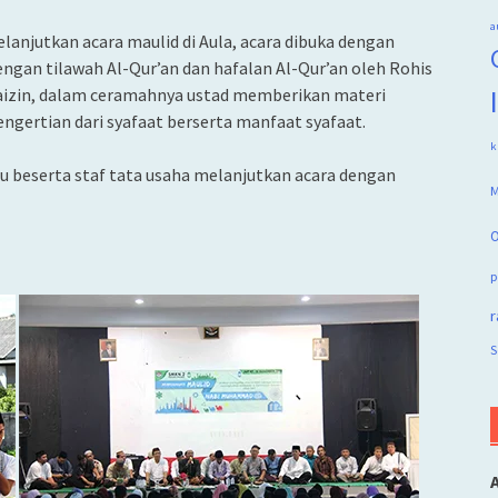
a
anjutkan acara maulid di Aula, acara dibuka dengan
engan tilawah Al-Qur’an dan hafalan Al-Qur’an oleh Rohis
 Faizin, dalam ceramahnya ustad memberikan materi
gertian dari syafaat berserta manfaat syafaat.
k
u beserta staf tata usaha melanjutkan acara dengan
M
O
p
r
S