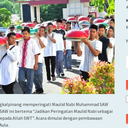
M
C
u
A
angkalpinang memperingati Maulid Nabi Muhammad SAW
W ini bertema “Jadikan Peringatan Maulid Nabi sebagai
pada Allah SWT”. Acara dimulai dengan pembawaan
Aula.