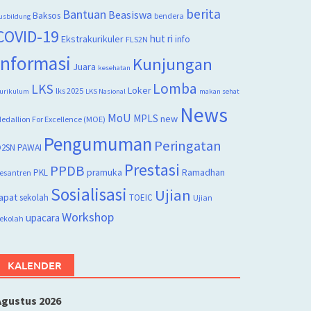
berita
Bantuan
Beasiswa
Baksos
bendera
usbildung
COVID-19
hut ri
Ekstrakurikuler
info
FLS2N
Informasi
Kunjungan
Juara
kesehatan
Lomba
LKS
Loker
lks 2025
urikulum
LKS Nasional
makan sehat
News
MoU
MPLS
new
edallion For Excellence (MOE)
Pengumuman
Peringatan
2SN
PAWAI
Prestasi
PPDB
PKL
pramuka
Ramadhan
esantren
Sosialisasi
Ujian
apat
sekolah
TOEIC
Ujian
Workshop
upacara
ekolah
KALENDER
Agustus 2026