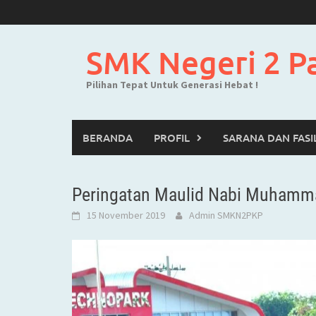
Skip
to
content
SMK Negeri 2 P
Pilihan Tepat Untuk Generasi Hebat !
BERANDA
PROFIL
SARANA DAN FASI
Peringatan Maulid Nabi Muham
15 November 2019
Admin SMKN2PKP