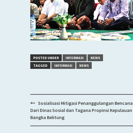
POSTED UNDER
INFORMASI
NEWS
TAGGED
INFORMASI
NEWS
Sosialisasi Mitigasi Penanggulangan Bencana
Post
Dari Dinas Sosial dan Tagana Propinsi Kepulauan
navigation
Bangka Belitung