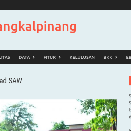
angkalpinang
LITAS
DATA
FITUR
KELULUSAN
BKK
E
mad SAW
b
d
K