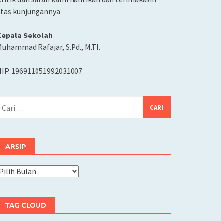
atas kunjungannya
Kepala Sekolah
uhammad Rafajar, S.Pd., M.TI.
NIP. 196911051992031007
ari
ntuk:
ARSIP
rsip
TAG CLOUD