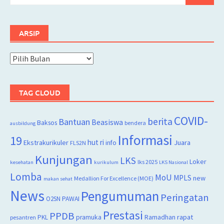
untuk:
ARSIP
Arsip
TAG CLOUD
COVID-
berita
Bantuan
Beasiswa
Baksos
bendera
ausbildung
Informasi
19
hut ri
Juara
Ekstrakurikuler
info
FLS2N
Kunjungan
LKS
Loker
lks 2025
kesehatan
kurikulum
LKS Nasional
Lomba
MoU
MPLS
new
Medallion For Excellence (MOE)
makan sehat
News
Pengumuman
Peringatan
O2SN
PAWAI
Prestasi
PPDB
rapat
PKL
pramuka
Ramadhan
pesantren