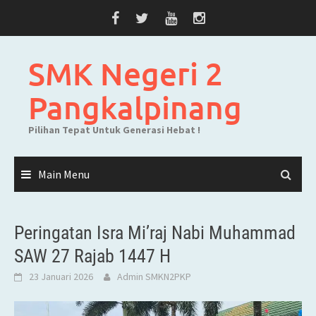
Skip
to
content
SMK Negeri 2
Pangkalpinang
Pilihan Tepat Untuk Generasi Hebat !
Main Menu
Peringatan Isra Mi’raj Nabi Muhammad
SAW 27 Rajab 1447 H
23 Januari 2026
Admin SMKN2PKP