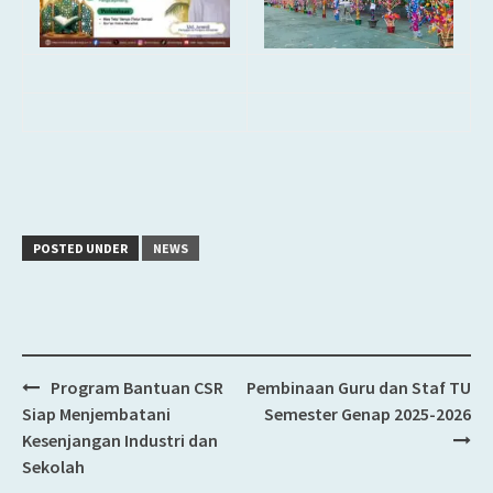
POSTED UNDER
NEWS
Program Bantuan CSR
Pembinaan Guru dan Staf TU
Post
Siap Menjembatani
Semester Genap 2025-2026
navigation
Kesenjangan Industri dan
Sekolah