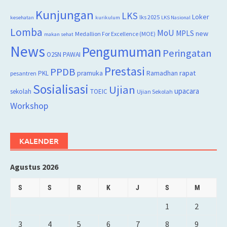
Kunjungan
LKS
Loker
lks 2025
kesehatan
kurikulum
LKS Nasional
Lomba
MoU
MPLS
new
Medallion For Excellence (MOE)
makan sehat
News
Pengumuman
Peringatan
O2SN
PAWAI
Prestasi
PPDB
rapat
PKL
pramuka
Ramadhan
pesantren
Sosialisasi
Ujian
upacara
sekolah
TOEIC
Ujian Sekolah
Workshop
KALENDER
Agustus 2026
S
S
R
K
J
S
M
1
2
3
4
5
6
7
8
9