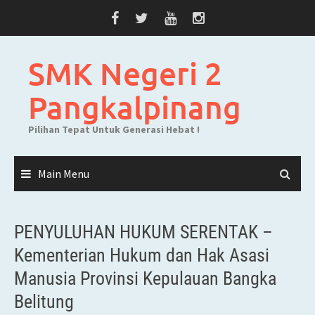
Skip
to
content
SMK Negeri 2
Pangkalpinang
Pilihan Tepat Untuk Generasi Hebat !
Main Menu
PENYULUHAN HUKUM SERENTAK –
Kementerian Hukum dan Hak Asasi
Manusia Provinsi Kepulauan Bangka
Belitung