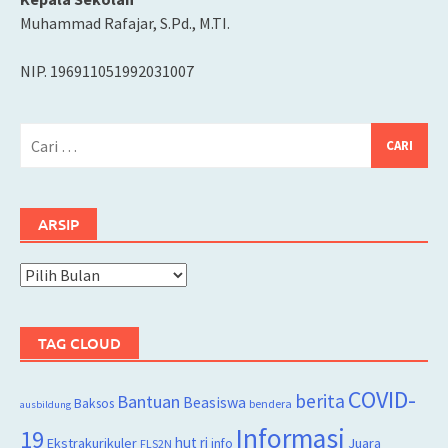
Muhammad Rafajar, S.Pd., M.TI.
NIP. 196911051992031007
Cari
untuk:
ARSIP
Arsip
TAG CLOUD
COVID-
berita
Bantuan
Beasiswa
Baksos
bendera
ausbildung
Informasi
19
hut ri
Juara
Ekstrakurikuler
info
FLS2N