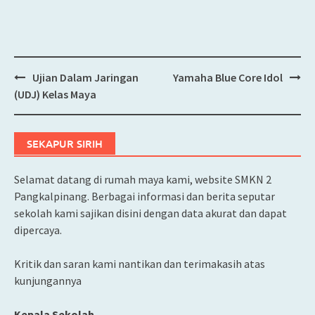
Ujian Dalam Jaringan
Yamaha Blue Core Idol
Post
(UDJ) Kelas Maya
navigation
SEKAPUR SIRIH
Selamat datang di rumah maya kami, website SMKN 2
Pangkalpinang. Berbagai informasi dan berita seputar
sekolah kami sajikan disini dengan data akurat dan dapat
dipercaya.
Kritik dan saran kami nantikan dan terimakasih atas
kunjungannya
Kepala Sekolah