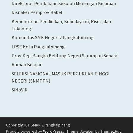
Direktorat Pembinaan Sekolah Menengah Kejuruan
Disnaker Pemprov. Babel
Kementerian Pendidikan, Kebudayaan, Riset, dan
Teknologi
Komunitas SMK Negeri 2 Pangkalpinang
LPSE Kota Pangkalpinang
Prov. Kep. Bangka Belitung Negeri Serumpun Sebalai
Rumah Belajar
SELEKSI NASIONAL MASUK PERGURUAN TINGGI
NEGERI (SNMPTN)
SiNoViK
Copyright ICT SMKN 2 Pangkalpinang
Proudly powered by
WordPress
.
|
Theme: Awaken by
ThemezHut
.