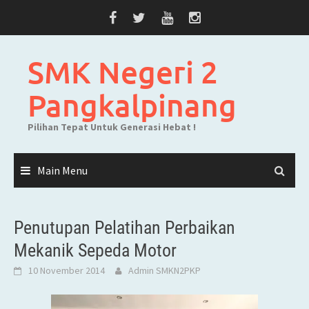
Skip
to
content
SMK Negeri 2
Pangkalpinang
Pilihan Tepat Untuk Generasi Hebat !
Main Menu
Penutupan Pelatihan Perbaikan
Mekanik Sepeda Motor
10 November 2014
Admin SMKN2PKP