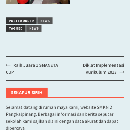
POSTED UNDER
NEWS
TAGGED
NEWS
Raih Juara 1 SMANETA
Diklat Implementasi
Post
CUP
Kurikulum 2013
navigation
SEKAPUR SIRIH
Selamat datang di rumah maya kami, website SMKN 2
Pangkalpinang. Berbagai informasi dan berita seputar
sekolah kami sajikan disini dengan data akurat dan dapat
dipercaya.