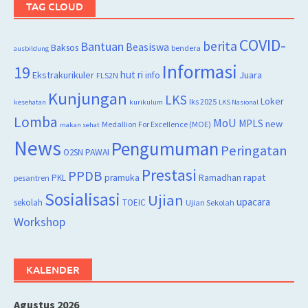
TAG CLOUD
COVID-
berita
Bantuan
Beasiswa
Baksos
bendera
ausbildung
Informasi
19
hut ri
Juara
Ekstrakurikuler
info
FLS2N
Kunjungan
LKS
Loker
lks 2025
kesehatan
kurikulum
LKS Nasional
Lomba
MoU
MPLS
new
Medallion For Excellence (MOE)
makan sehat
News
Pengumuman
Peringatan
O2SN
PAWAI
Prestasi
PPDB
rapat
PKL
pramuka
Ramadhan
pesantren
Sosialisasi
Ujian
upacara
sekolah
TOEIC
Ujian Sekolah
Workshop
KALENDER
Agustus 2026