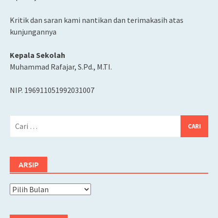
Kritik dan saran kami nantikan dan terimakasih atas
kunjungannya
Kepala Sekolah
Muhammad Rafajar, S.Pd., M.TI.
NIP. 196911051992031007
Cari
untuk:
ARSIP
Arsip