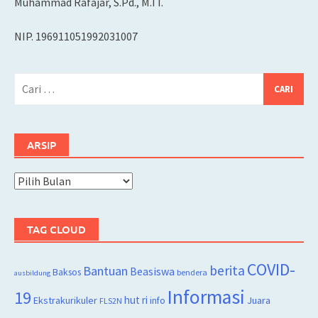
Muhammad Rafajar, S.Pd., M.TI.
NIP. 196911051992031007
Cari
untuk:
ARSIP
Arsip
TAG CLOUD
COVID-
berita
Bantuan
Beasiswa
Baksos
bendera
ausbildung
Informasi
19
hut ri
Juara
Ekstrakurikuler
info
FLS2N