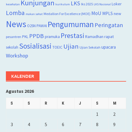
Kunjungan
LKS
Loker
lks 2025
kesehatan
kurikulum
LKS Nasional
Lomba
MoU
MPLS
new
Medallion For Excellence (MOE)
makan sehat
News
Pengumuman
Peringatan
O2SN
PAWAI
Prestasi
PPDB
rapat
PKL
pramuka
Ramadhan
pesantren
Sosialisasi
Ujian
upacara
sekolah
TOEIC
Ujian Sekolah
Workshop
KALENDER
Agustus 2026
S
S
R
K
J
S
M
1
2
3
4
5
6
7
8
9