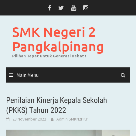
Skip
to
content
SMK Negeri 2
Pangkalpinang
Pilihan Tepat Untuk Generasi Hebat !
Main Menu
Penilaian Kinerja Kepala Sekolah
(PKKS) Tahun 2022
23 November 2022
Admin SMKN2PKP