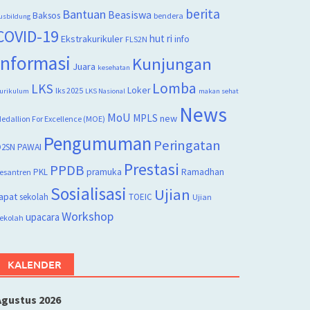
berita
Bantuan
Beasiswa
Baksos
bendera
usbildung
COVID-19
hut ri
Ekstrakurikuler
info
FLS2N
Informasi
Kunjungan
Juara
kesehatan
Lomba
LKS
Loker
lks 2025
urikulum
LKS Nasional
makan sehat
News
MoU
MPLS
new
edallion For Excellence (MOE)
Pengumuman
Peringatan
2SN
PAWAI
Prestasi
PPDB
PKL
pramuka
Ramadhan
esantren
Sosialisasi
Ujian
apat
sekolah
TOEIC
Ujian
Workshop
upacara
ekolah
KALENDER
Agustus 2026