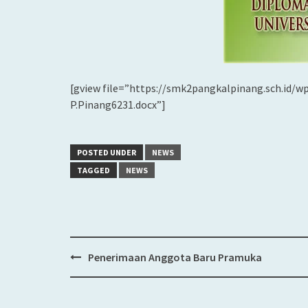
[gview file=”https://smk2pangkalpinang.sch.id/
P.Pinang6231.docx”]
POSTED UNDER
NEWS
TAGGED
NEWS
Penerimaan Anggota Baru Pramuka
Post
navigation