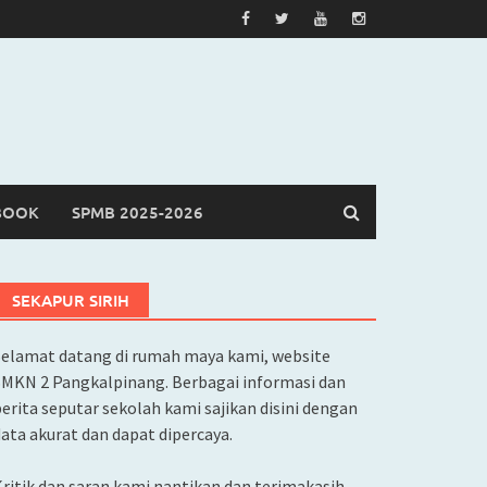
BOOK
SPMB 2025-2026
SEKAPUR SIRIH
Selamat datang di rumah maya kami, website
SMKN 2 Pangkalpinang. Berbagai informasi dan
erita seputar sekolah kami sajikan disini dengan
ata akurat dan dapat dipercaya.
ritik dan saran kami nantikan dan terimakasih