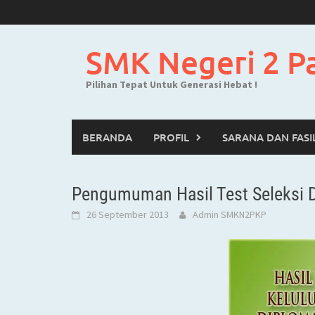
Skip
to
content
SMK Negeri 2 P
Pilihan Tepat Untuk Generasi Hebat !
BERANDA
PROFIL
SARANA DAN FASI
Pengumuman Hasil Test Seleksi D
26 September 2013
Admin SMKN2PKP