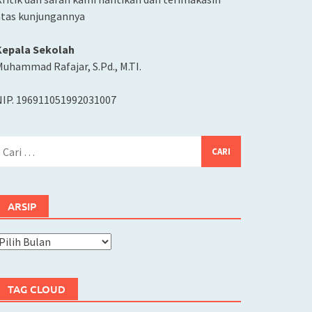
atas kunjungannya
Kepala Sekolah
uhammad Rafajar, S.Pd., M.TI.
NIP. 196911051992031007
ari
ntuk:
ARSIP
rsip
TAG CLOUD