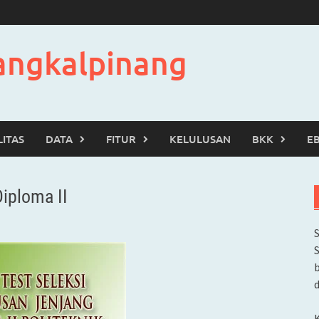
angkalpinang
LITAS
DATA
FITUR
KELULUSAN
BKK
E
iploma II
b
d
K