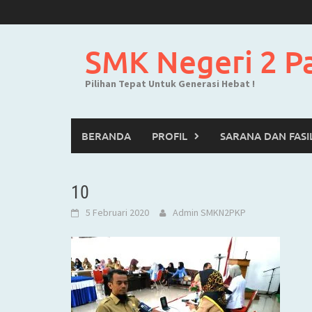
Skip
to
content
SMK Negeri 2 P
Pilihan Tepat Untuk Generasi Hebat !
BERANDA
PROFIL
SARANA DAN FASI
10
5 Februari 2020
Admin SMKN2PKP