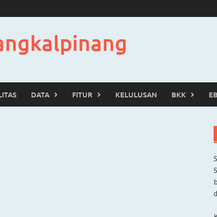
angkalpinang
LITAS
DATA
FITUR
KELULUSAN
BKK
E
b
d
K