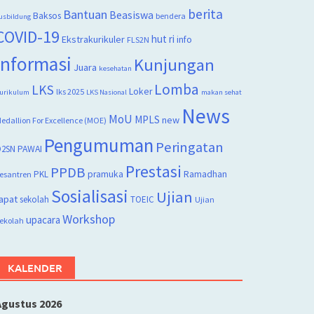
berita
Bantuan
Beasiswa
Baksos
bendera
usbildung
COVID-19
hut ri
Ekstrakurikuler
info
FLS2N
Informasi
Kunjungan
Juara
kesehatan
Lomba
LKS
Loker
lks 2025
urikulum
LKS Nasional
makan sehat
News
MoU
MPLS
new
edallion For Excellence (MOE)
Pengumuman
Peringatan
2SN
PAWAI
Prestasi
PPDB
PKL
pramuka
Ramadhan
esantren
Sosialisasi
Ujian
apat
sekolah
TOEIC
Ujian
Workshop
upacara
ekolah
KALENDER
Agustus 2026