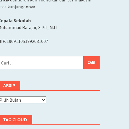
atas kunjungannya
Kepala Sekolah
uhammad Rafajar, S.Pd., M.TI.
NIP. 196911051992031007
ari
ntuk:
ARSIP
rsip
TAG CLOUD