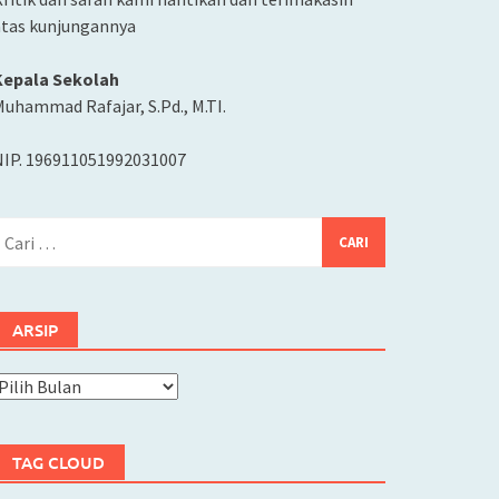
atas kunjungannya
Kepala Sekolah
uhammad Rafajar, S.Pd., M.TI.
NIP. 196911051992031007
ari
ntuk:
ARSIP
rsip
TAG CLOUD