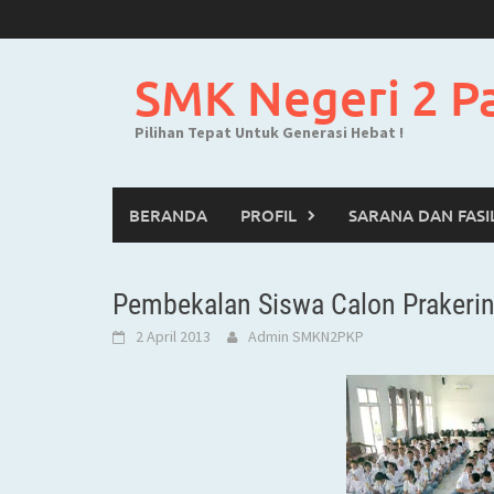
Skip
to
content
SMK Negeri 2 P
Pilihan Tepat Untuk Generasi Hebat !
BERANDA
PROFIL
SARANA DAN FASI
Pembekalan Siswa Calon Prakerin 
2 April 2013
Admin SMKN2PKP