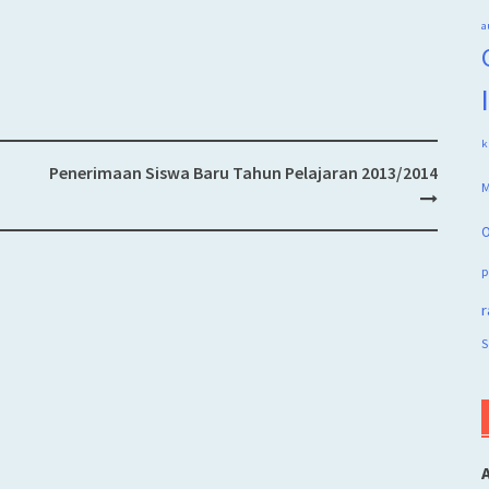
a
k
Penerimaan Siswa Baru Tahun Pelajaran 2013/2014
M
O
p
r
S