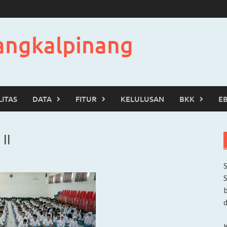
angkalpinang
LITAS
DATA
FITUR
KELULUSAN
BKK
E
II
b
d
K