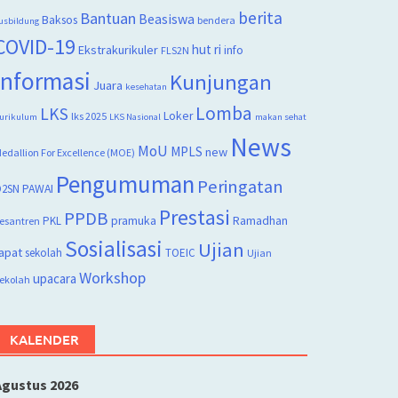
berita
Bantuan
Beasiswa
Baksos
bendera
usbildung
COVID-19
hut ri
Ekstrakurikuler
info
FLS2N
Informasi
Kunjungan
Juara
kesehatan
Lomba
LKS
Loker
lks 2025
urikulum
LKS Nasional
makan sehat
News
MoU
MPLS
new
edallion For Excellence (MOE)
Pengumuman
Peringatan
2SN
PAWAI
Prestasi
PPDB
PKL
pramuka
Ramadhan
esantren
Sosialisasi
Ujian
apat
sekolah
TOEIC
Ujian
Workshop
upacara
ekolah
KALENDER
Agustus 2026