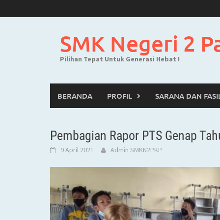
Skip
to
content
SMK Negeri 2 P
Pilihan Tepat Untuk Generasi Hebat !
BERANDA
PROFIL
SARANA DAN FASI
Pembagian Rapor PTS Genap Tah
9 April 2021
Admin SMKN2PKP