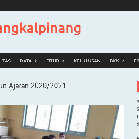
angkalpinang
LITAS
DATA
FITUR
KELULUSAN
BKK
E
un Ajaran 2020/2021
b
d
K