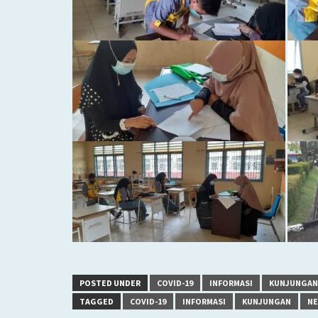
POSTED UNDER
COVID-19
INFORMASI
KUNJUNGAN
TAGGED
COVID-19
INFORMASI
KUNJUNGAN
N