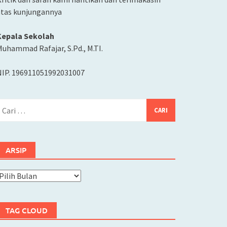
atas kunjungannya
Kepala Sekolah
uhammad Rafajar, S.Pd., M.TI.
NIP. 196911051992031007
ari
ntuk:
ARSIP
rsip
TAG CLOUD