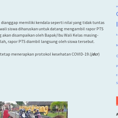
a
 dianggap memiliki kendala seperti nilai yang tidak tuntas
/wali siswa diharuskan untuk datang mengambil rapor PTS
g akan disampaikan oleh Bapak/Ibu Wali Kelas masing-
k
ah, rapor PTS diambil langsung oleh siswa tersebut.
M
 tetap menerapkan protokol kesehatan COVID-19.(
/
dcr
)
O
p
r
S