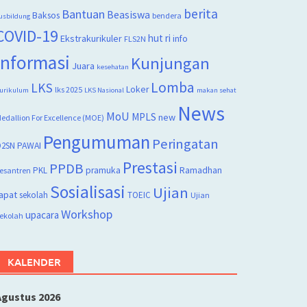
berita
Bantuan
Beasiswa
Baksos
bendera
usbildung
COVID-19
hut ri
Ekstrakurikuler
info
FLS2N
Informasi
Kunjungan
Juara
kesehatan
Lomba
LKS
Loker
lks 2025
urikulum
LKS Nasional
makan sehat
News
MoU
MPLS
new
edallion For Excellence (MOE)
Pengumuman
Peringatan
2SN
PAWAI
Prestasi
PPDB
PKL
pramuka
Ramadhan
esantren
Sosialisasi
Ujian
apat
sekolah
TOEIC
Ujian
Workshop
upacara
ekolah
KALENDER
Agustus 2026