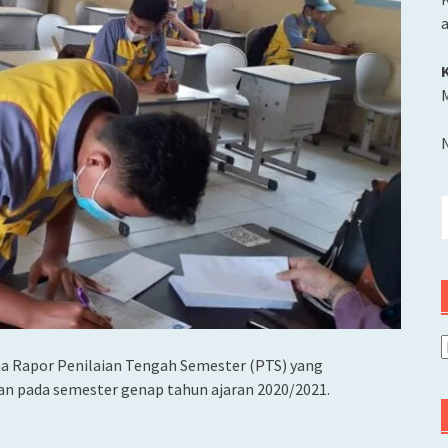
M
C
u
A
ima Rapor Penilaian Tengah Semester (PTS) yang
an pada semester genap tahun ajaran 2020/2021.