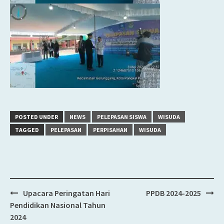
POSTED UNDER
NEWS
PELEPASAN SISWA
WISUDA
TAGGED
PELEPASAN
PERPISAHAN
WISUDA
Upacara Peringatan Hari
PPDB 2024-2025
Post
Pendidikan Nasional Tahun
navigation
2024