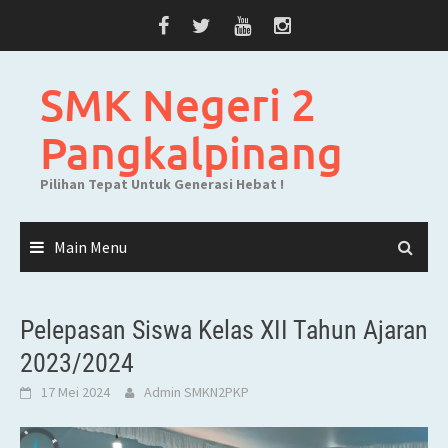
Skip
to
content
SMK Negeri 2
Pangkalpinang
Pilihan Tepat Untuk Generasi Hebat !
Main Menu
Pelepasan Siswa Kelas XII Tahun Ajaran
2023/2024
17 Mei 2024
Admin SMKN2PKP