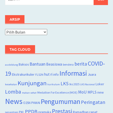
untuk:
ARSIP
Arsip
TAG CLOUD
COVID-
berita
Bantuan
Beasiswa
Baksos
bendera
ausbildung
Informasi
19
hut ri
Juara
Ekstrakurikuler
info
FLS2N
Kunjungan
LKS
Loker
lks 2025
kesehatan
kurikulum
LKS Nasional
Lomba
MoU
MPLS
new
Medallion For Excellence (MOE)
makan sehat
News
Pengumuman
Peringatan
O2SN
PAWAI
Prestasi
PPDB
rapat
PKL
pramuka
Ramadhan
pesantren