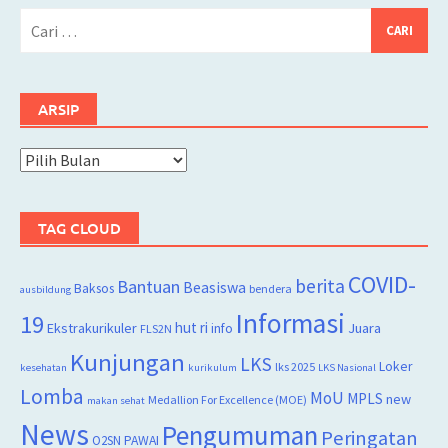
Cari
untuk:
ARSIP
Arsip
TAG CLOUD
COVID-
berita
Bantuan
Beasiswa
Baksos
bendera
ausbildung
Informasi
19
hut ri
Juara
Ekstrakurikuler
info
FLS2N
Kunjungan
LKS
Loker
lks 2025
kesehatan
kurikulum
LKS Nasional
Lomba
MoU
MPLS
new
Medallion For Excellence (MOE)
makan sehat
News
Pengumuman
Peringatan
O2SN
PAWAI