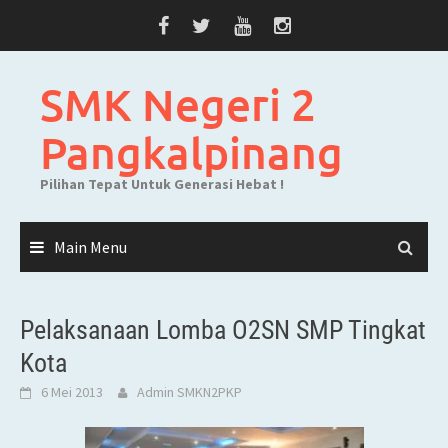
Skip
to
content
SMK Negeri 2
Pangkalpinang
Pilihan Tepat Untuk Generasi Hebat !
Main Menu
Pelaksanaan Lomba O2SN SMP Tingkat
Kota
6 Mei 2013
Admin SMKN2PKP