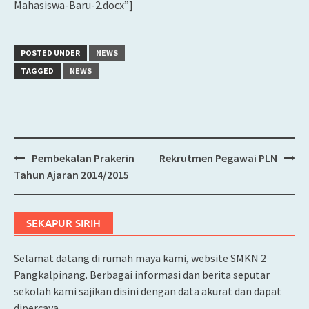
Mahasiswa-Baru-2.docx”]
POSTED UNDER
NEWS
TAGGED
NEWS
Pembekalan Prakerin
Rekrutmen Pegawai PLN
Post
Tahun Ajaran 2014/2015
navigation
SEKAPUR SIRIH
Selamat datang di rumah maya kami, website SMKN 2
Pangkalpinang. Berbagai informasi dan berita seputar
sekolah kami sajikan disini dengan data akurat dan dapat
dipercaya.