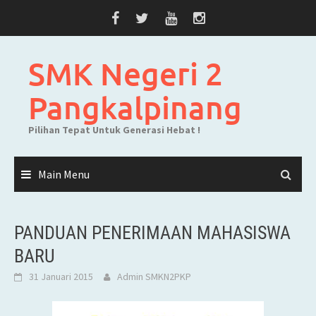
Skip
to
content
SMK Negeri 2
Pangkalpinang
Pilihan Tepat Untuk Generasi Hebat !
Main Menu
PANDUAN PENERIMAAN MAHASISWA
BARU
31 Januari 2015
Admin SMKN2PKP