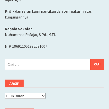
Kritik dan saran kami nantikan dan terimakasih atas
kunjungannya
Kepala Sekolah
Muhammad Rafajar, S.Pd., M.TI.
NIP. 196911051992031007
Cari
untuk:
ARSIP
Arsip