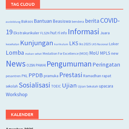
TAG CLOUD
COVID-
berita
Bantuan
Beasiswa
Baksos
bendera
ausbildung
Informasi
19
hut ri
Juara
Ekstrakurikuler
info
FLS2N
Kunjungan
LKS
Loker
lks 2025
kesehatan
kurikulum
LKS Nasional
Lomba
MoU
MPLS
new
Medallion For Excellence (MOE)
makan sehat
News
Pengumuman
Peringatan
O2SN
PAWAI
Prestasi
PPDB
rapat
PKL
pramuka
Ramadhan
pesantren
Sosialisasi
Ujian
upacara
sekolah
TOEIC
Ujian Sekolah
Workshop
KALENDER