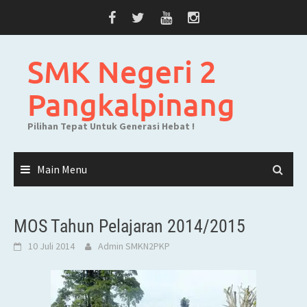
Skip
to
content
SMK Negeri 2
Pangkalpinang
Pilihan Tepat Untuk Generasi Hebat !
Main Menu
MOS Tahun Pelajaran 2014/2015
10 Juli 2014
Admin SMKN2PKP