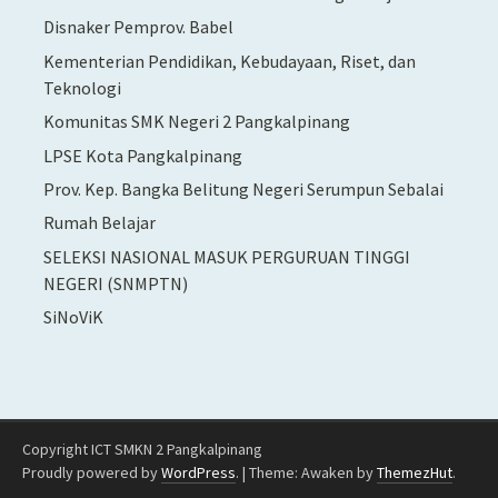
Disnaker Pemprov. Babel
Kementerian Pendidikan, Kebudayaan, Riset, dan
Teknologi
Komunitas SMK Negeri 2 Pangkalpinang
LPSE Kota Pangkalpinang
Prov. Kep. Bangka Belitung Negeri Serumpun Sebalai
Rumah Belajar
SELEKSI NASIONAL MASUK PERGURUAN TINGGI
NEGERI (SNMPTN)
SiNoViK
Copyright ICT SMKN 2 Pangkalpinang
Proudly powered by
WordPress
.
|
Theme: Awaken by
ThemezHut
.