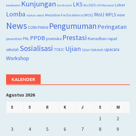
Kunjungan
LKS
Loker
lks 2025
kesehatan
kurikulum
LKS Nasional
Lomba
MoU
MPLS
new
Medallion For Excellence (MOE)
makan sehat
News
Pengumuman
Peringatan
O2SN
PAWAI
Prestasi
PPDB
rapat
PKL
pramuka
Ramadhan
pesantren
Sosialisasi
Ujian
upacara
sekolah
TOEIC
Ujian Sekolah
Workshop
KALENDER
Agustus 2026
S
S
R
K
J
S
M
1
2
3
4
5
6
7
8
9