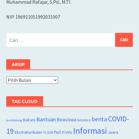
Muhammad Rafajar, S.Pd., M.TI.
NIP. 196911051992031007
Cari
untuk:
ARSIP
Arsip
TAG CLOUD
COVID-
berita
Bantuan
Beasiswa
Baksos
bendera
ausbildung
Informasi
19
hut ri
Juara
Ekstrakurikuler
info
FLS2N