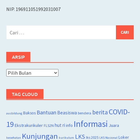
NIP. 196911051992031007
Cari
untuk:
ARSIP
Arsip
TAG CLOUD
COVID-
berita
Bantuan
Beasiswa
Baksos
bendera
ausbildung
Informasi
19
hut ri
Juara
Ekstrakurikuler
info
FLS2N
Kunjungan
LKS
Loker
lks 2025
kesehatan
kurikulum
LKS Nasional