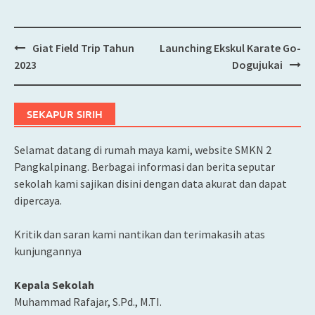
Giat Field Trip Tahun
Launching Ekskul Karate Go-
Post
2023
Dogujukai
navigation
SEKAPUR SIRIH
Selamat datang di rumah maya kami, website SMKN 2
Pangkalpinang. Berbagai informasi dan berita seputar
sekolah kami sajikan disini dengan data akurat dan dapat
dipercaya.
Kritik dan saran kami nantikan dan terimakasih atas
kunjungannya
Kepala Sekolah
Muhammad Rafajar, S.Pd., M.TI.