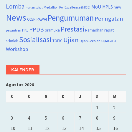
Lomba
MoU
MPLS
new
Medallion For Excellence (MOE)
makan sehat
News
Pengumuman
Peringatan
O2SN
PAWAI
Prestasi
PPDB
rapat
PKL
pramuka
Ramadhan
pesantren
Sosialisasi
Ujian
upacara
sekolah
TOEIC
Ujian Sekolah
Workshop
KALENDER
Agustus 2026
S
S
R
K
J
S
M
1
2
3
4
5
6
7
8
9
10
11
12
13
14
15
16