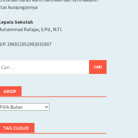
atas kunjungannya
Kepala Sekolah
uhammad Rafajar, S.Pd., M.TI.
NIP. 196911051992031007
ari
ntuk:
ARSIP
rsip
TAG CLOUD