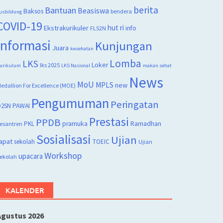
berita
Bantuan
Beasiswa
Baksos
bendera
usbildung
COVID-19
hut ri
Ekstrakurikuler
info
FLS2N
Informasi
Kunjungan
Juara
kesehatan
Lomba
LKS
Loker
lks 2025
urikulum
LKS Nasional
makan sehat
News
MoU
MPLS
new
edallion For Excellence (MOE)
Pengumuman
Peringatan
2SN
PAWAI
Prestasi
PPDB
PKL
pramuka
Ramadhan
esantren
Sosialisasi
Ujian
apat
sekolah
TOEIC
Ujian
Workshop
upacara
ekolah
KALENDER
Agustus 2026