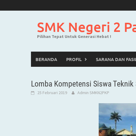
Skip
to
content
SMK Negeri 2 P
Pilihan Tepat Untuk Generasi Hebat !
BERANDA
PROFIL
SARANA DAN FASI
Lomba Kompetensi Siswa Teknik
25 Februari 2019
Admin SMKN2PKP