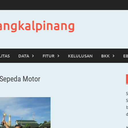
angkalpinang
LITAS
DATA
FITUR
KELULUSAN
BKK
E
 Sepeda Motor
b
d
K