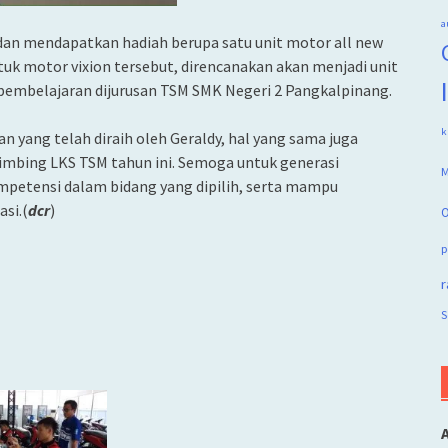
a
i dan mendapatkan hadiah berupa satu unit motor all new
ntuk motor vixion tersebut, direncanakan akan menjadi unit
pembelajaran dijurusan TSM SMK Negeri 2 Pangkalpinang.
k
 yang telah diraih oleh Geraldy, hal yang sama juga
mbimbing LKS TSM tahun ini. Semoga untuk generasi
M
mpetensi dalam bidang yang dipilih, serta mampu
si.(
dcr
)
O
p
r
S