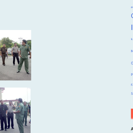
a
k
M
O
p
r
S