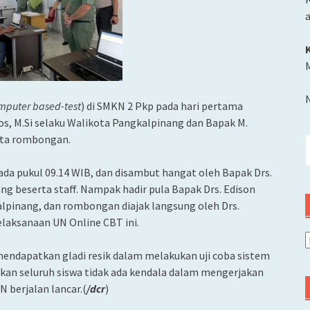
M
mputer based-test
) di SMKN 2 Pkp pada hari pertama
s, M.Si selaku Walikota Pangkalpinang dan Bapak M.
rta rombongan.
C
u
da pukul 09.14 WIB, dan disambut hangat oleh Bapak Drs.
g beserta staff. Nampak hadir pula Bapak Drs. Edison
lpinang, dan rombongan diajak langsung oleh Drs.
laksanaan UN Online CBT ini.
A
 mendapatkan gladi resik dalam melakukan uji coba sistem
apkan seluruh siswa tidak ada kendala dalam mengerjakan
 berjalan lancar.(
/dcr
)