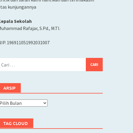
atas kunjungannya
Kepala Sekolah
uhammad Rafajar, S.Pd., M.TI.
NIP. 196911051992031007
ari
ntuk:
ARSIP
rsip
TAG CLOUD