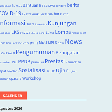
berita
Bantuan
Beasiswa
Baksos
bendera
usbildung
COVID-19
hut ri
Ekstrakurikuler
info
FLS2N
Informasi
Kunjungan
Juara
kesehatan
Lomba
LKS
Loker
lks 2025
urikulum
LKS Nasional
makan sehat
News
MoU
MPLS
new
edallion For Excellence (MOE)
Pengumuman
Peringatan
2SN
PAWAI
Prestasi
PPDB
PKL
pramuka
Ramadhan
esantren
Sosialisasi
Ujian
apat
sekolah
TOEIC
Ujian
Workshop
upacara
ekolah
KALENDER
Agustus 2026