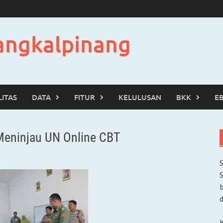
angkalpinang
LITAS
DATA
FITUR
KELULUSAN
BKK
E
Meninjau UN Online CBT
b
d
K