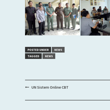
POSTED UNDER
NEWS
TAGGED
NEWS
UN Sistem Online CBT
Post
navigation