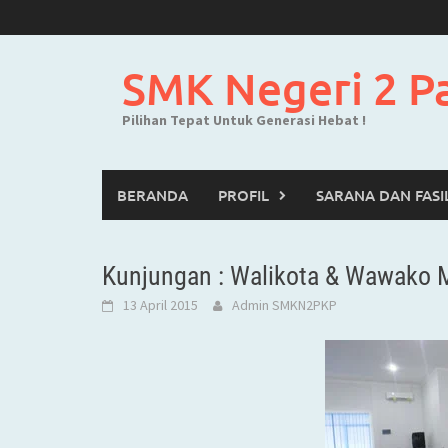
Skip
to
content
SMK Negeri 2 P
Pilihan Tepat Untuk Generasi Hebat !
BERANDA
PROFIL
SARANA DAN FASI
Kunjungan : Walikota & Wawako 
13 April 2015
Admin SMKN2PKP