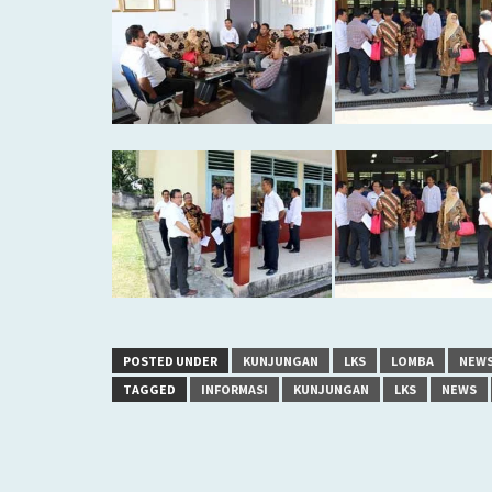
POSTED UNDER
KUNJUNGAN
LKS
LOMBA
NEW
TAGGED
INFORMASI
KUNJUNGAN
LKS
NEWS