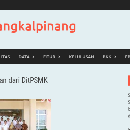
angkalpinang
LITAS
DATA
FITUR
KELULUSAN
BKK
E
an dari DitPSMK
b
d
K