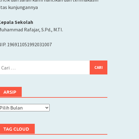
atas kunjungannya
Kepala Sekolah
uhammad Rafajar, S.Pd., M.TI.
NIP. 196911051992031007
ari
ntuk:
ARSIP
rsip
TAG CLOUD