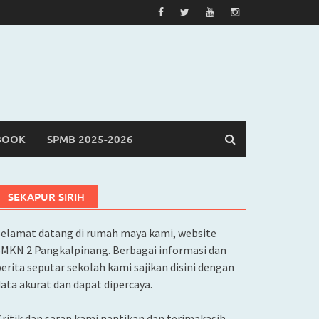
BOOK
SPMB 2025-2026
SEKAPUR SIRIH
Selamat datang di rumah maya kami, website
SMKN 2 Pangkalpinang. Berbagai informasi dan
erita seputar sekolah kami sajikan disini dengan
ata akurat dan dapat dipercaya.
ritik dan saran kami nantikan dan terimakasih