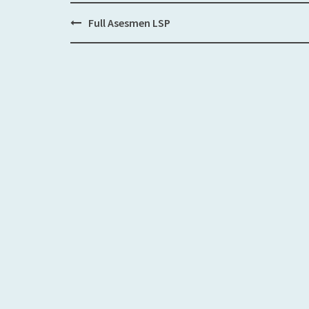
Full Asesmen LSP
Post
navigation