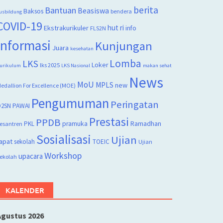
berita
Bantuan
Beasiswa
Baksos
bendera
usbildung
COVID-19
hut ri
Ekstrakurikuler
info
FLS2N
Informasi
Kunjungan
Juara
kesehatan
Lomba
LKS
Loker
lks 2025
urikulum
LKS Nasional
makan sehat
News
MoU
MPLS
new
edallion For Excellence (MOE)
Pengumuman
Peringatan
2SN
PAWAI
Prestasi
PPDB
PKL
pramuka
Ramadhan
esantren
Sosialisasi
Ujian
apat
sekolah
TOEIC
Ujian
Workshop
upacara
ekolah
KALENDER
Agustus 2026