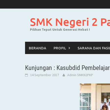
Skip
to
content
SMK Negeri 2 P
Pilihan Tepat Untuk Generasi Hebat !
BERANDA
PROFIL
SARANA DAN FASI
Kunjungan : Kasubdid Pembelajar
14 September 2017
Admin SMKN2PKP