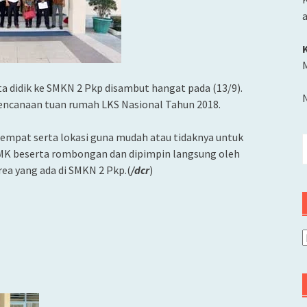
M
a didik ke SMKN 2 Pkp disambut hangat pada (13/9).
rencanaan
tuan rumah LKS Nasional Tahun 2018.
 tempat serta lokasi guna mudah atau tidaknya untuk
C
SMK beserta rombongan dan dipimpin langsung oleh
u
rea yang ada di SMKN 2 Pkp.(
/dcr
)
A