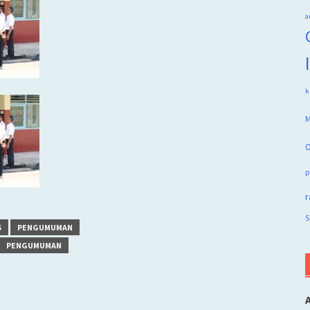
a
k
M
O
p
r
S
S
PENGUMUMAN
PENGUMUMAN