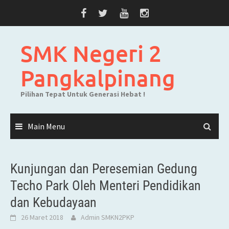
Skip
to
content
SMK Negeri 2
Pangkalpinang
Pilihan Tepat Untuk Generasi Hebat !
Main Menu
Kunjungan dan Peresemian Gedung
Techo Park Oleh Menteri Pendidikan
dan Kebudayaan
26 Maret 2018
Admin SMKN2PKP