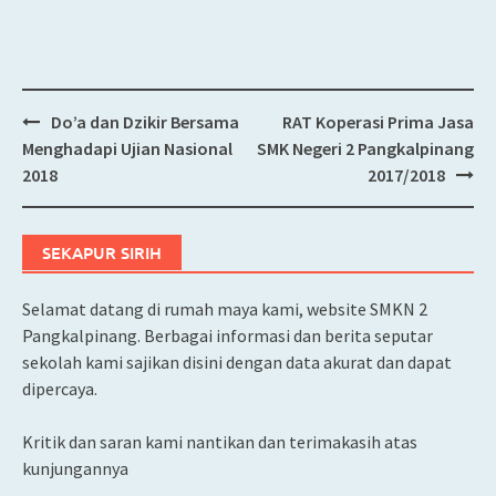
Do’a dan Dzikir Bersama
RAT Koperasi Prima Jasa
Post
Menghadapi Ujian Nasional
SMK Negeri 2 Pangkalpinang
navigation
2018
2017/2018
SEKAPUR SIRIH
Selamat datang di rumah maya kami, website SMKN 2
Pangkalpinang. Berbagai informasi dan berita seputar
sekolah kami sajikan disini dengan data akurat dan dapat
dipercaya.
Kritik dan saran kami nantikan dan terimakasih atas
kunjungannya