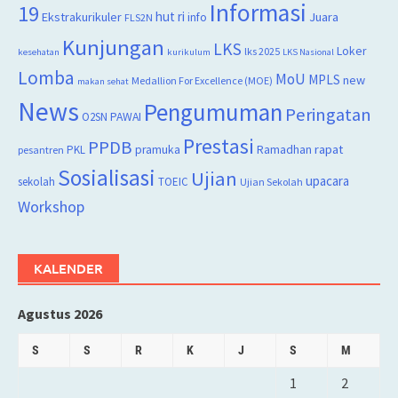
Informasi
19
hut ri
Juara
Ekstrakurikuler
info
FLS2N
Kunjungan
LKS
Loker
lks 2025
kesehatan
kurikulum
LKS Nasional
Lomba
MoU
MPLS
new
Medallion For Excellence (MOE)
makan sehat
News
Pengumuman
Peringatan
O2SN
PAWAI
Prestasi
PPDB
rapat
PKL
pramuka
Ramadhan
pesantren
Sosialisasi
Ujian
upacara
sekolah
TOEIC
Ujian Sekolah
Workshop
KALENDER
Agustus 2026
S
S
R
K
J
S
M
1
2