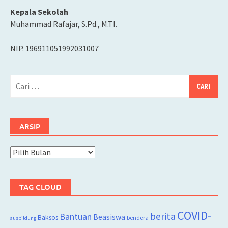
Kepala Sekolah
Muhammad Rafajar, S.Pd., M.TI.
NIP. 196911051992031007
Cari
untuk:
ARSIP
Arsip
TAG CLOUD
COVID-
berita
Bantuan
Beasiswa
Baksos
bendera
ausbildung