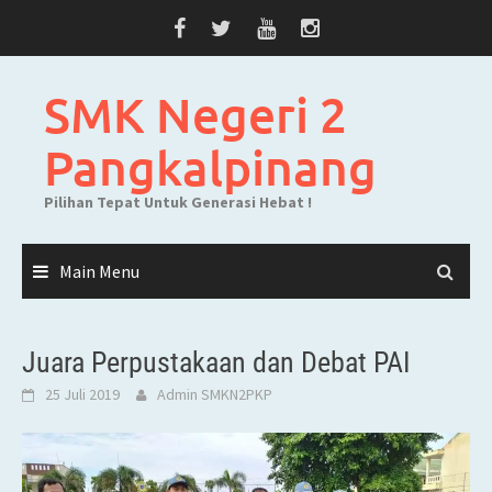
Skip
to
content
SMK Negeri 2
Pangkalpinang
Pilihan Tepat Untuk Generasi Hebat !
Main Menu
Juara Perpustakaan dan Debat PAI
25 Juli 2019
Admin SMKN2PKP