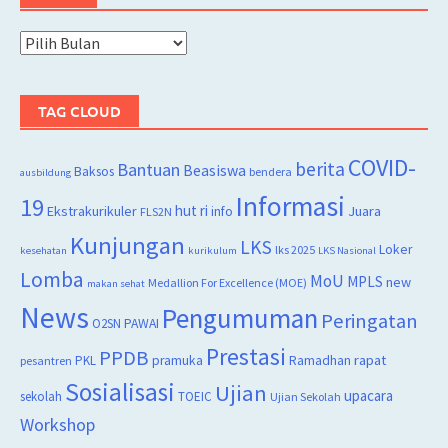
Arsip
TAG CLOUD
COVID-
berita
Bantuan
Beasiswa
Baksos
bendera
ausbildung
Informasi
19
hut ri
Juara
Ekstrakurikuler
info
FLS2N
Kunjungan
LKS
Loker
lks 2025
kesehatan
kurikulum
LKS Nasional
Lomba
MoU
MPLS
new
Medallion For Excellence (MOE)
makan sehat
News
Pengumuman
Peringatan
O2SN
PAWAI
Prestasi
PPDB
rapat
PKL
pramuka
Ramadhan
pesantren
Sosialisasi
Ujian
upacara
sekolah
TOEIC
Ujian Sekolah
Workshop