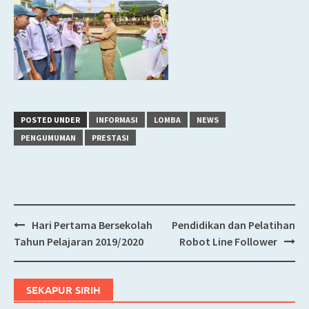
POSTED UNDER
INFORMASI
LOMBA
NEWS
PENGUMUMAN
PRESTASI
Hari Pertama Bersekolah
Pendidikan dan Pelatihan
Post
Tahun Pelajaran 2019/2020
Robot Line Follower
navigation
SEKAPUR SIRIH