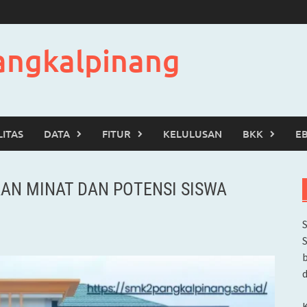
angkalpinang
LITAS
DATA
FITUR
KELULUSAN
BKK
E
N MINAT DAN POTENSI SISWA
b
d
K