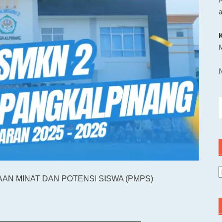
M
C
u
A
N MINAT DAN POTENSI SISWA (PMPS)