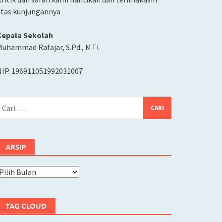
atas kunjungannya
Kepala Sekolah
uhammad Rafajar, S.Pd., M.TI.
NIP. 196911051992031007
ari
ntuk:
ARSIP
rsip
TAG CLOUD