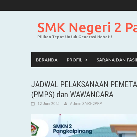
Skip
to
content
SMK Negeri 2 P
Pilihan Tepat Untuk Generasi Hebat !
BERANDA
PROFIL
SARANA DAN FASI
JADWAL PELAKSANAAN PEMETAA
(PMPS) dan WAWANCARA
12 Juni 2025
Admin SMKN2PKP