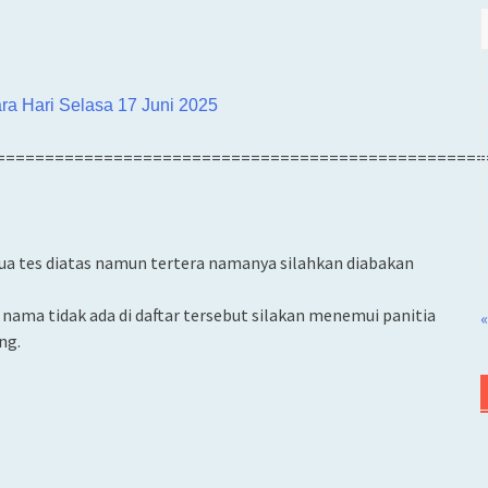
 Hari Selasa 17 Juni 2025
==================================================
ua tes diatas namun tertera namanya silahkan diabakan
nama tidak ada di daftar tersebut silakan menemui panitia
«
ng.