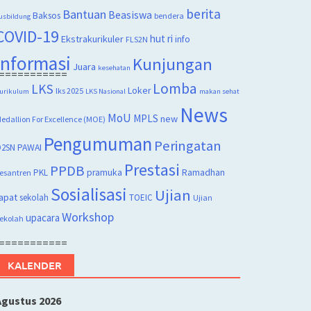
berita
Bantuan
Beasiswa
Baksos
bendera
usbildung
COVID-19
hut ri
Ekstrakurikuler
info
FLS2N
Informasi
Kunjungan
Juara
kesehatan
===========
Lomba
LKS
Loker
lks 2025
urikulum
LKS Nasional
makan sehat
News
MoU
MPLS
new
edallion For Excellence (MOE)
Pengumuman
Peringatan
2SN
PAWAI
Prestasi
PPDB
PKL
pramuka
Ramadhan
esantren
Sosialisasi
Ujian
apat
sekolah
TOEIC
Ujian
Workshop
upacara
ekolah
===========
KALENDER
Agustus 2026