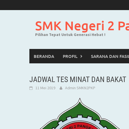
Skip
to
content
SMK Negeri 2 P
Pilihan Tepat Untuk Generasi Hebat !
BERANDA
PROFIL
SARANA DAN FASI
JADWAL TES MINAT DAN BAKAT
11 Mei 2019
Admin SMKN2PKP