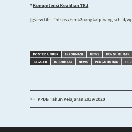
*
Kompetensi Keahlian TKJ
[gview file=”https://smk2pangkalpinang.sch.id/w
POSTED UNDER
INFORMASI
NEWS
PENGUMUMAN
TAGGED
INFORMASI
NEWS
PENGUMUMAN
PPD
PPDB Tahun Pelajaran 2019/2020
Post
navigation