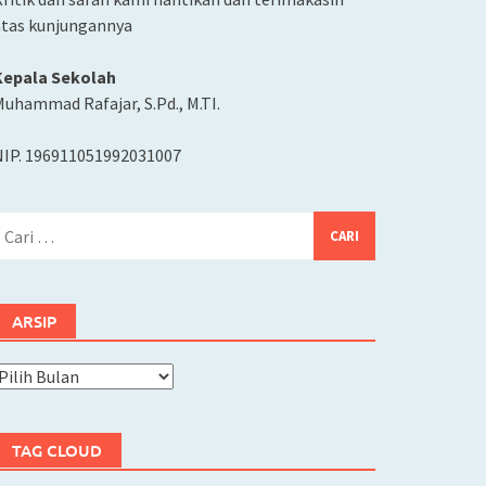
atas kunjungannya
Kepala Sekolah
uhammad Rafajar, S.Pd., M.TI.
NIP. 196911051992031007
ari
ntuk:
ARSIP
rsip
TAG CLOUD