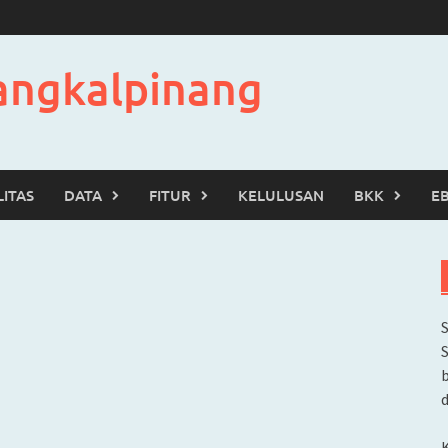
angkalpinang
LITAS
DATA
FITUR
KELULUSAN
BKK
E
b
d
K