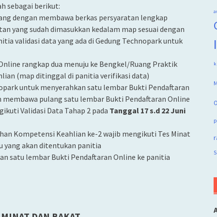
h sebagai berikut:
a
nang dengan membawa berkas persyaratan lengkap
atan yang sudah dimasukkan kedalam map sesuai dengan
itia validasi data yang ada di Gedung Technopark untuk
Online rangkap dua menuju ke Bengkel/Ruang Praktik
k
n (map ditinggal di panitia verifikasi data)
M
nopark untuk menyerahkan satu lembar Bukti Pendaftaran
dan membawa pulang satu lembar Bukti Pendaftaran Online
O
ikuti Validasi Data Tahap 2 pada
Tanggal 17 s.d 22 Juni
p
ihan Kompetensi Keahlian ke-2 wajib mengikuti Tes Minat
r
u yang akan ditentukan panitia
S
n satu lembar Bukti Pendaftaran Online ke panitia
 MINAT DAN BAKAT