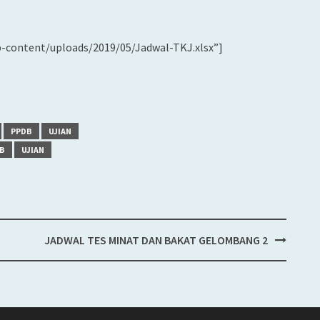
p-content/uploads/2019/05/Jadwal-TKJ.xlsx”]
PPDB
UJIAN
B
UJIAN
JADWAL TES MINAT DAN BAKAT GELOMBANG 2