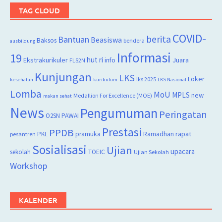
TAG CLOUD
COVID-
berita
Bantuan
Beasiswa
Baksos
bendera
ausbildung
Informasi
19
hut ri
Juara
Ekstrakurikuler
info
FLS2N
Kunjungan
LKS
Loker
lks 2025
kesehatan
kurikulum
LKS Nasional
Lomba
MoU
MPLS
new
Medallion For Excellence (MOE)
makan sehat
News
Pengumuman
Peringatan
O2SN
PAWAI
Prestasi
PPDB
rapat
PKL
pramuka
Ramadhan
pesantren
Sosialisasi
Ujian
upacara
sekolah
TOEIC
Ujian Sekolah
Workshop
KALENDER