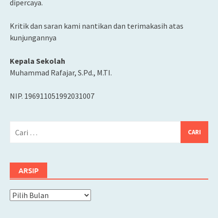
dipercaya.
Kritik dan saran kami nantikan dan terimakasih atas
kunjungannya
Kepala Sekolah
Muhammad Rafajar, S.Pd., M.TI.
NIP. 196911051992031007
Cari
untuk:
ARSIP
Arsip