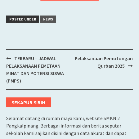
POSTED UNDER
NEWS
TERBARU – JADWAL
Pelaksanaan Pemotongan
Post
PELAKSANAAN PEMETAAN
Qurban 2025
navigation
MINAT DAN POTENSI SISWA
(PMPS)
SEKAPUR SIRIH
Selamat datang di rumah maya kami, website SMKN 2
Pangkalpinang. Berbagai informasi dan berita seputar
sekolah kami sajikan disini dengan data akurat dan dapat