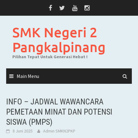
Skip
to
content
SMK Negeri 2
Pangkalpinang
Pilihan Tepat Untuk Generasi Hebat !
Main Menu
INFO – JADWAL WAWANCARA
PEMETAAN MINAT DAN POTENSI
SISWA (PMPS)
8 Juni 2025
Admin SMKN2PKP