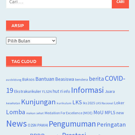
untuk:
ARSIP
Arsip
TAG CLOUD
COVID-
berita
Bantuan
Beasiswa
Baksos
bendera
ausbildung
Informasi
19
hut ri
Juara
Ekstrakurikuler
info
FLS2N
Kunjungan
LKS
Loker
lks 2025
kesehatan
kurikulum
LKS Nasional
Lomba
MoU
MPLS
new
Medallion For Excellence (MOE)
makan sehat
News
Pengumuman
Peringatan
O2SN
PAWAI