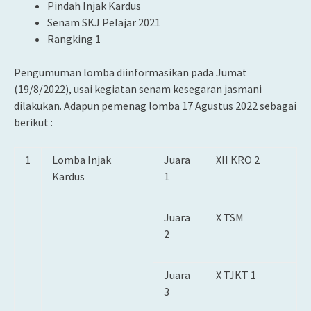
Pindah Injak Kardus
Senam SKJ Pelajar 2021
Rangking 1
Pengumuman lomba diinformasikan pada Jumat
(19/8/2022), usai kegiatan senam kesegaran jasmani
dilakukan. Adapun pemenag lomba 17 Agustus 2022 sebagai
berikut :
1
Lomba Injak
Juara
XII KRO 2
Kardus
1
Juara
X TSM
2
Juara
X TJKT 1
3