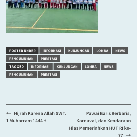
POSTED UNDER
INFORMASI
KUNJUNGAN
LOMBA
NEWS
PENGUMUMAN
PRESTASI
TAGGED
INFORMASI
KUNJUNGAN
LOMBA
NEWS
PENGUMUMAN
PRESTASI
Hijrah Karena Allah SWT.
Pawai Baris Berbaris,
Post
1 Muharram 1444 H
Karnaval, dan Kendaraan
navigation
Hias Memeriahkan HUT RI ke-
77