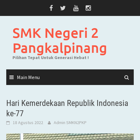
Skip
to
content
SMK Negeri 2
Pangkalpinang
Pilihan Tepat Untuk Generasi Hebat !
Main Menu
Hari Kemerdekaan Republik Indonesia
ke-77
18 Agustus 2022
Admin SMKN2PKP