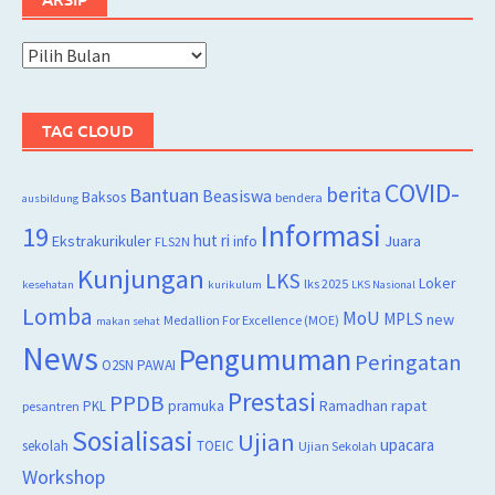
Arsip
TAG CLOUD
COVID-
berita
Bantuan
Beasiswa
Baksos
bendera
ausbildung
Informasi
19
hut ri
Juara
Ekstrakurikuler
info
FLS2N
Kunjungan
LKS
Loker
lks 2025
kesehatan
kurikulum
LKS Nasional
Lomba
MoU
MPLS
new
Medallion For Excellence (MOE)
makan sehat
News
Pengumuman
Peringatan
O2SN
PAWAI
Prestasi
PPDB
rapat
PKL
pramuka
Ramadhan
pesantren
Sosialisasi
Ujian
upacara
sekolah
TOEIC
Ujian Sekolah
Workshop