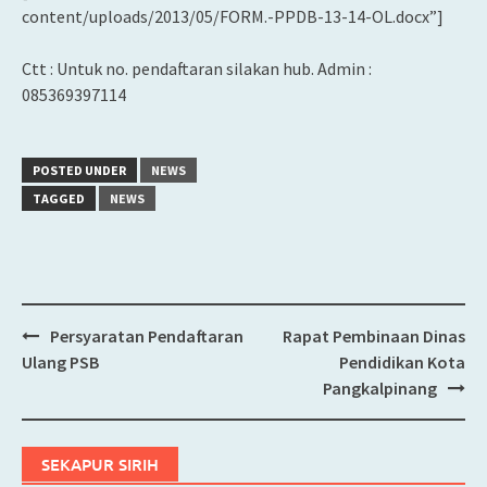
content/uploads/2013/05/FORM.-PPDB-13-14-OL.docx”]
Ctt : Untuk no. pendaftaran silakan hub. Admin :
085369397114
POSTED UNDER
NEWS
TAGGED
NEWS
Persyaratan Pendaftaran
Rapat Pembinaan Dinas
Post
Ulang PSB
Pendidikan Kota
navigation
Pangkalpinang
SEKAPUR SIRIH