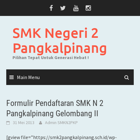
Skip
to
content
SMK Negeri 2
Pangkalpinang
Pilihan Tepat Untuk Generasi Hebat !
Main Menu
Formulir Pendaftaran SMK N 2
Pangkalpinang Gelombang II
31 Mei 2013
Admin SMKN2PKP
[gview file=”https://smk2pangkalpinang.sch.id/wp-