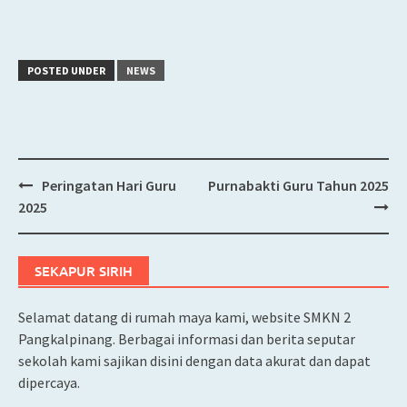
POSTED UNDER
NEWS
Peringatan Hari Guru
Purnabakti Guru Tahun 2025
Post
2025
navigation
SEKAPUR SIRIH
Selamat datang di rumah maya kami, website SMKN 2
Pangkalpinang. Berbagai informasi dan berita seputar
sekolah kami sajikan disini dengan data akurat dan dapat
dipercaya.