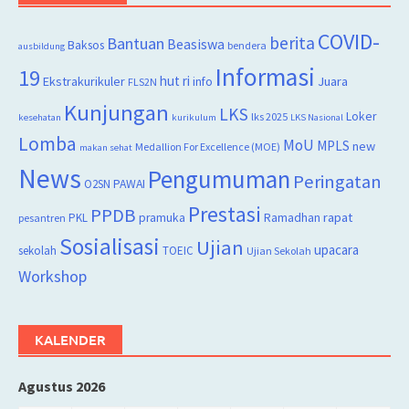
COVID-
berita
Bantuan
Beasiswa
Baksos
bendera
ausbildung
Informasi
19
hut ri
Juara
Ekstrakurikuler
info
FLS2N
Kunjungan
LKS
Loker
lks 2025
kesehatan
kurikulum
LKS Nasional
Lomba
MoU
MPLS
new
Medallion For Excellence (MOE)
makan sehat
News
Pengumuman
Peringatan
O2SN
PAWAI
Prestasi
PPDB
rapat
PKL
pramuka
Ramadhan
pesantren
Sosialisasi
Ujian
upacara
sekolah
TOEIC
Ujian Sekolah
Workshop
KALENDER
Agustus 2026