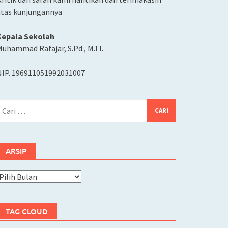
atas kunjungannya
Kepala Sekolah
uhammad Rafajar, S.Pd., M.TI.
NIP. 196911051992031007
ari
ntuk:
ARSIP
rsip
TAG CLOUD