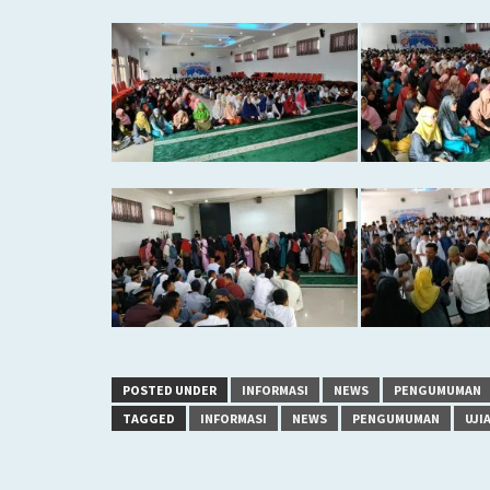
POSTED UNDER
INFORMASI
NEWS
PENGUMUMAN
TAGGED
INFORMASI
NEWS
PENGUMUMAN
UJI