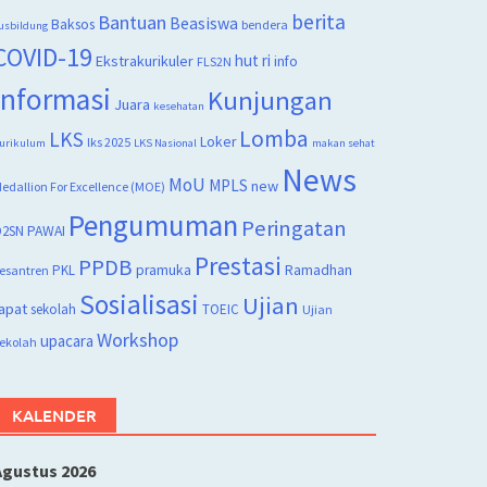
berita
Bantuan
Beasiswa
Baksos
bendera
usbildung
COVID-19
hut ri
Ekstrakurikuler
info
FLS2N
Informasi
Kunjungan
Juara
kesehatan
Lomba
LKS
Loker
lks 2025
urikulum
LKS Nasional
makan sehat
News
MoU
MPLS
new
edallion For Excellence (MOE)
Pengumuman
Peringatan
2SN
PAWAI
Prestasi
PPDB
PKL
pramuka
Ramadhan
esantren
Sosialisasi
Ujian
apat
sekolah
TOEIC
Ujian
Workshop
upacara
ekolah
KALENDER
Agustus 2026