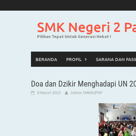
Skip
to
content
SMK Negeri 2 P
Pilihan Tepat Untuk Generasi Hebat !
BERANDA
PROFIL
SARANA DAN FASI
Doa dan Dzikir Menghadapi UN 2
8 Maret 2019
Admin SMKN2PKP