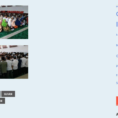
a
k
M
O
p
r
S
UJIAN
AN