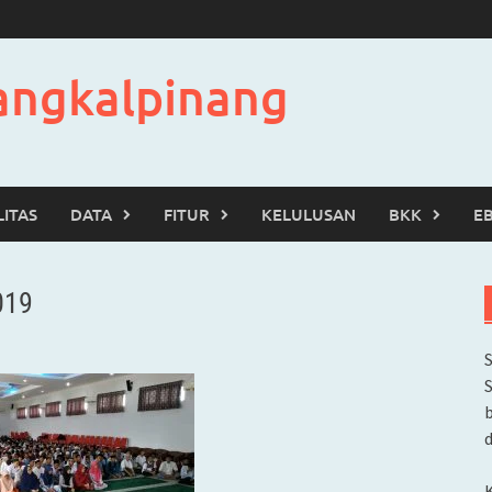
angkalpinang
LITAS
DATA
FITUR
KELULUSAN
BKK
E
019
b
d
K