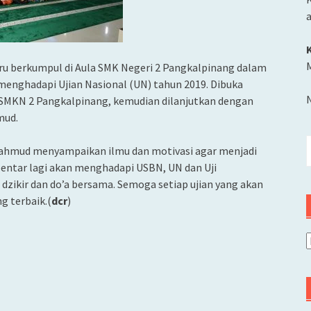
M
 guru berkumpul di Aula SMK Negeri 2 Pangkalpinang dalam
menghadapi Ujian Nasional (UN) tahun 2019. Dibuka
SMKN 2 Pangkalpinang, kemudian dilanjutkan dengan
mud.
C
Mahmud menyampaikan ilmu dan motivasi agar menjadi
u
ebentar lagi akan menghadapi USBN, UN dan Uji
dzikir dan do’a bersama. Semoga setiap ujian yang akan
ng terbaik.(
dcr
)
A