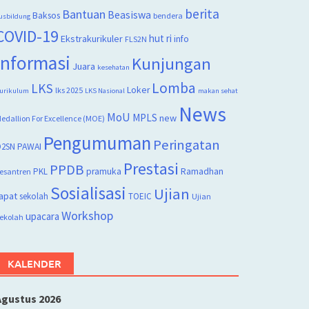
berita
Bantuan
Beasiswa
Baksos
bendera
usbildung
COVID-19
hut ri
Ekstrakurikuler
info
FLS2N
Informasi
Kunjungan
Juara
kesehatan
Lomba
LKS
Loker
lks 2025
urikulum
LKS Nasional
makan sehat
News
MoU
MPLS
new
edallion For Excellence (MOE)
Pengumuman
Peringatan
2SN
PAWAI
Prestasi
PPDB
PKL
pramuka
Ramadhan
esantren
Sosialisasi
Ujian
apat
sekolah
TOEIC
Ujian
Workshop
upacara
ekolah
KALENDER
Agustus 2026