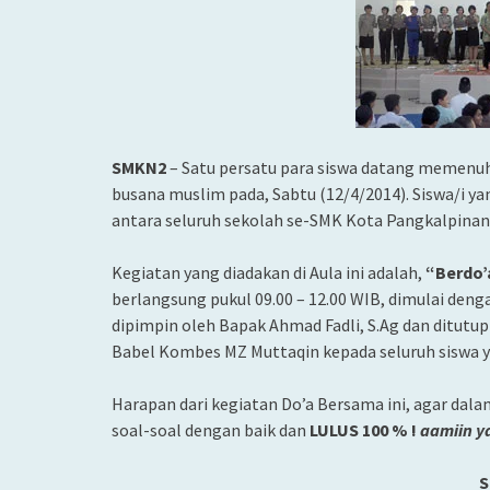
SMKN2
– Satu persatu para siswa datang memenu
busana muslim pada, Sabtu (12/4/2014). Siswa/i ya
antara seluruh sekolah se-SMK Kota Pangkalpinan
Kegiatan yang diadakan di Aula ini adalah,
“Berdo’
berlangsung pukul 09.00 – 12.00 WIB, dimulai deng
dipimpin oleh Bapak Ahmad Fadli, S.Ag dan ditutu
Babel Kombes MZ Muttaqin kepada seluruh siswa y
Harapan dari kegiatan Do’a Bersama ini, agar dal
soal-soal dengan baik dan
LULUS 100 %
!
aamiin ya
S