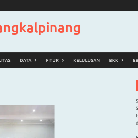
angkalpinang
LITAS
DATA
FITUR
KELULUSAN
BKK
E
b
d
K