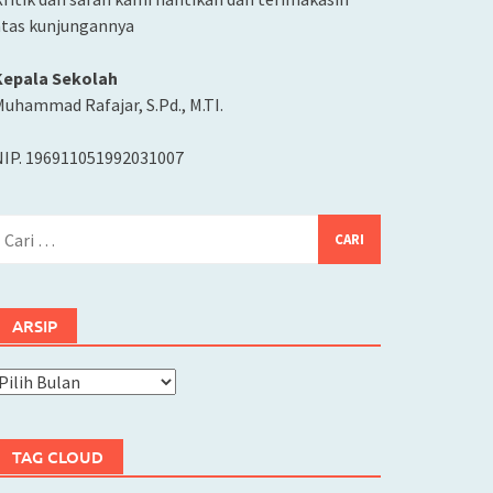
atas kunjungannya
Kepala Sekolah
uhammad Rafajar, S.Pd., M.TI.
NIP. 196911051992031007
ari
ntuk:
ARSIP
rsip
TAG CLOUD