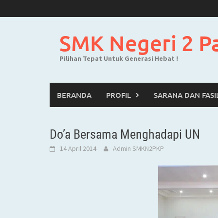
Skip
to
content
SMK Negeri 2 P
Pilihan Tepat Untuk Generasi Hebat !
BERANDA
PROFIL
SARANA DAN FASI
Do’a Bersama Menghadapi UN
14 April 2014
Admin SMKN2PKP