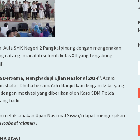
M
hi Aula SMK Negeri 2 Pangkalpinang dengan mengenakan
ng datang ini adalah seluruh kelas XII yang tergabung
g.
C
u
a Bersama, Menghadapi Ujian Nasional 2014”
. Acara
an shalat Dhuha berjama’ah dilanjutkan dengan dzikir yang
p dengan motivasi yang diberikan oleh Karo SDM Polda
ang hadir.
A
am melaksanakan Ujian Nasional Siswa/i dapat mengerjakan
 Rabbal ‘alamin !
MK BISA !