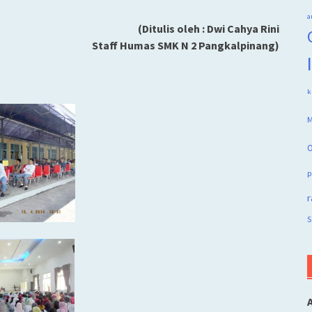
a
(Ditulis oleh : Dwi Cahya Rini
Staff Humas SMK N 2 Pangkalpinang)
k
M
O
p
r
S