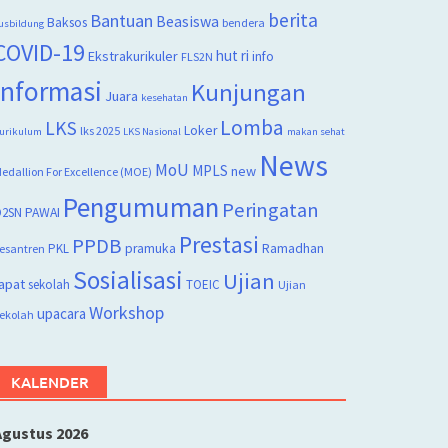
berita
Bantuan
Beasiswa
Baksos
bendera
usbildung
COVID-19
hut ri
Ekstrakurikuler
info
FLS2N
Informasi
Kunjungan
Juara
kesehatan
Lomba
LKS
Loker
lks 2025
urikulum
LKS Nasional
makan sehat
News
MoU
MPLS
new
edallion For Excellence (MOE)
Pengumuman
Peringatan
2SN
PAWAI
Prestasi
PPDB
PKL
pramuka
Ramadhan
esantren
Sosialisasi
Ujian
apat
sekolah
TOEIC
Ujian
Workshop
upacara
ekolah
KALENDER
Agustus 2026