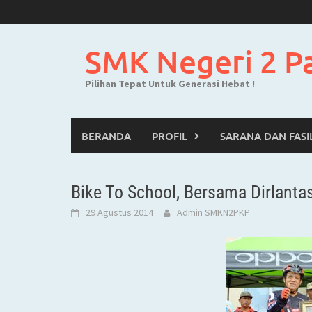
Skip
to
content
SMK Negeri 2 P
Pilihan Tepat Untuk Generasi Hebat !
BERANDA
PROFIL
SARANA DAN FASI
Bike To School, Bersama Dirlanta
29 Agustus 2014
Admin SMKN2PKP