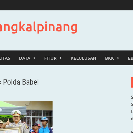
angkalpinang
LITAS
DATA
FITUR
KELULUSAN
BKK
E
s Polda Babel
b
d
K