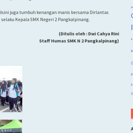
a
 disini juga tumbuh kenangan manis bersama Dirlantas
T selaku Kepala SMK Negeri 2 Pangkalpinang.
(Ditulis oleh : Dwi Cahya Rini
k
Staff Humas SMK N 2 Pangkalpinang)
M
O
p
r
S