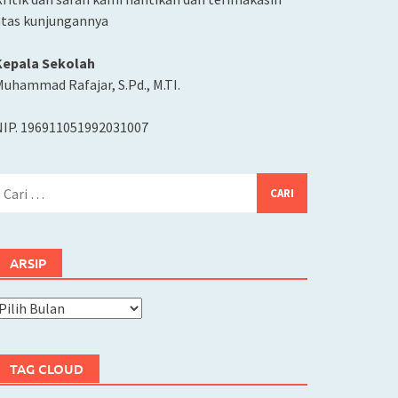
atas kunjungannya
Kepala Sekolah
uhammad Rafajar, S.Pd., M.TI.
NIP. 196911051992031007
ari
ntuk:
ARSIP
rsip
TAG CLOUD