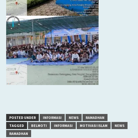
POSTED UNDER
INFORMASI
NEWS
RAMADHAN
TAGGED
BELMOTI
INFORMASI
MOTIVASI ISLAM
NEWS
RAMADHAN