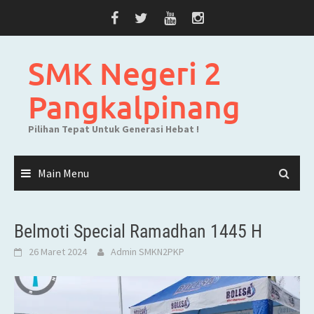
Skip
to
content
SMK Negeri 2
Pangkalpinang
Pilihan Tepat Untuk Generasi Hebat !
Main Menu
Belmoti Special Ramadhan 1445 H
26 Maret 2024
Admin SMKN2PKP