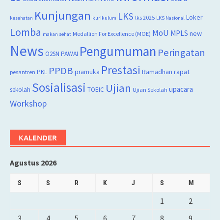
Kunjungan
LKS
Loker
lks 2025
kesehatan
kurikulum
LKS Nasional
Lomba
MoU
MPLS
new
Medallion For Excellence (MOE)
makan sehat
News
Pengumuman
Peringatan
O2SN
PAWAI
Prestasi
PPDB
rapat
PKL
pramuka
Ramadhan
pesantren
Sosialisasi
Ujian
upacara
sekolah
TOEIC
Ujian Sekolah
Workshop
KALENDER
Agustus 2026
S
S
R
K
J
S
M
1
2
3
4
5
6
7
8
9