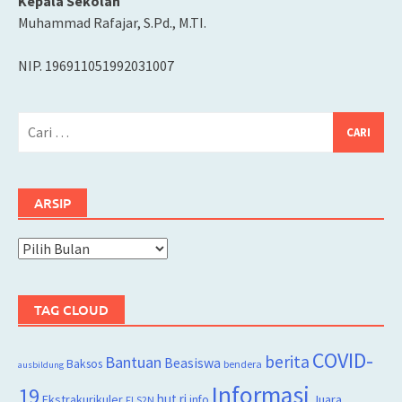
Kepala Sekolah
Muhammad Rafajar, S.Pd., M.TI.
NIP. 196911051992031007
Cari
untuk:
ARSIP
Arsip
TAG CLOUD
COVID-
berita
Bantuan
Beasiswa
Baksos
bendera
ausbildung
Informasi
19
hut ri
Juara
Ekstrakurikuler
info
FLS2N