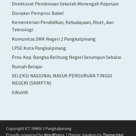
Direktorat Pembinaan Sekolah Menengah Kejuruan
Disnaker Pemprov. Babel
Kementerian Pendidikan, Kebudayaan, Riset, dan
Teknologi
Komunitas SMK Negeri 2 Pangkalpinang
LPSE Kota Pangkalpinang
Prov. Kep. Bangka Belitung Negeri Serumpun Sebalai
Rumah Belajar
SELEKSI NASIONAL MASUK PERGURUAN TINGGI
NEGERI (SNMPTN)
SiNoViK
Copyright ICT SMKN 2 Pangkalpinang
Proudly powered by
WordPress
.
|
Theme: Awaken by
ThemezHut
.