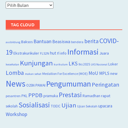
Arsip
TAG CLOUD
COVID-
berita
Bantuan
Beasiswa
Baksos
bendera
ausbildung
Informasi
19
hut ri
Juara
Ekstrakurikuler
info
FLS2N
Kunjungan
LKS
Loker
lks 2025
kesehatan
kurikulum
LKS Nasional
Lomba
MoU
MPLS
new
Medallion For Excellence (MOE)
makan sehat
News
Pengumuman
Peringatan
O2SN
PAWAI
Prestasi
PPDB
rapat
PKL
pramuka
Ramadhan
pesantren
Sosialisasi
Ujian
upacara
sekolah
TOEIC
Ujian Sekolah
Workshop