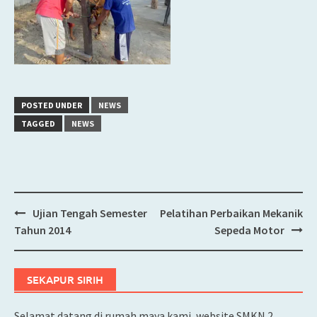
POSTED UNDER
NEWS
TAGGED
NEWS
Ujian Tengah Semester
Pelatihan Perbaikan Mekanik
Post
Tahun 2014
Sepeda Motor
navigation
SEKAPUR SIRIH
Selamat datang di rumah maya kami, website SMKN 2