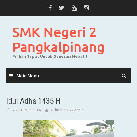
Skip
to
content
SMK Negeri 2
Pangkalpinang
Pilihan Tepat Untuk Generasi Hebat !
Main Menu
Idul Adha 1435 H
7 Oktober 2014
Admin SMKN2PKP