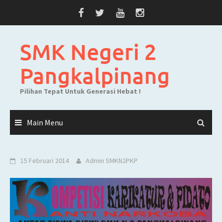
Skip
to
content
SMK Negeri 2
Pangkalpinang
Pilihan Tepat Untuk Generasi Hebat !
Main Menu
15 Februari 2014
Admin SMKN2PKP