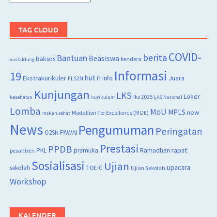
TAG CLOUD
COVID-
berita
Bantuan
Beasiswa
Baksos
bendera
ausbildung
Informasi
19
hut ri
Juara
Ekstrakurikuler
info
FLS2N
Kunjungan
LKS
Loker
lks 2025
kesehatan
kurikulum
LKS Nasional
Lomba
MoU
MPLS
new
Medallion For Excellence (MOE)
makan sehat
News
Pengumuman
Peringatan
O2SN
PAWAI
Prestasi
PPDB
rapat
PKL
pramuka
Ramadhan
pesantren
Sosialisasi
Ujian
upacara
sekolah
TOEIC
Ujian Sekolah
Workshop
KALENDER