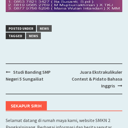
POSTED UNDER
NEWS
TAGGED
NEWS
Studi Banding SMP
Juara Ekstrakulikuler
Post
Negeri 5 Sungailiat
Contest & Pidato Bahasa
navigation
Inggris
SEKAPUR SIRIH
Selamat datang di rumah maya kami, website SMKN 2
Pangkalpinang. Berbagai informasi dan berita seputar