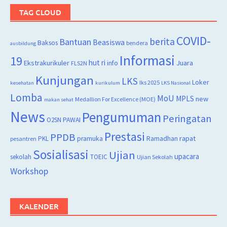
TAG CLOUD
COVID-
berita
Bantuan
Beasiswa
Baksos
bendera
ausbildung
Informasi
19
hut ri
Juara
Ekstrakurikuler
info
FLS2N
Kunjungan
LKS
Loker
lks 2025
kesehatan
kurikulum
LKS Nasional
Lomba
MoU
MPLS
new
Medallion For Excellence (MOE)
makan sehat
News
Pengumuman
Peringatan
O2SN
PAWAI
Prestasi
PPDB
rapat
PKL
pramuka
Ramadhan
pesantren
Sosialisasi
Ujian
upacara
sekolah
TOEIC
Ujian Sekolah
Workshop
KALENDER