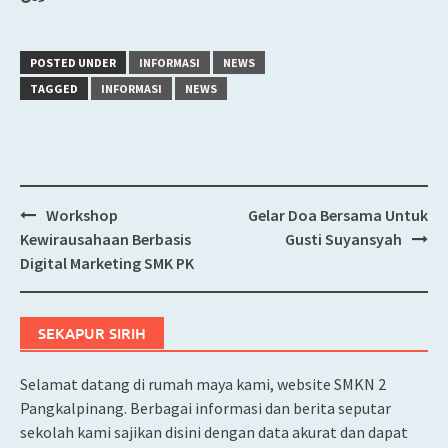
POSTED UNDER
INFORMASI
NEWS
TAGGED
INFORMASI
NEWS
Workshop
Gelar Doa Bersama Untuk
Post
Kewirausahaan Berbasis
Gusti Suyansyah
navigation
Digital Marketing SMK PK
SEKAPUR SIRIH
Selamat datang di rumah maya kami, website SMKN 2
Pangkalpinang. Berbagai informasi dan berita seputar
sekolah kami sajikan disini dengan data akurat dan dapat