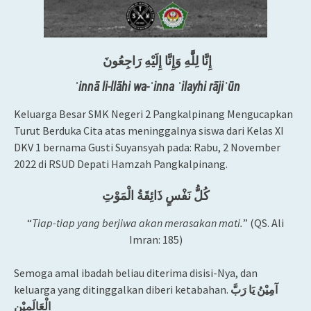
إِنَّا لِلَّٰهِ وَإِنَّا إِلَيْهِ رَاجِعُونَ
ʾinnā li-llāhi wa-ʾinna ʾilayhi rājiʿūn
Keluarga Besar SMK Negeri 2 Pangkalpinang Mengucapkan
Turut Berduka Cita atas meninggalnya siswa dari Kelas XI
DKV 1 bernama Gusti Suyansyah pada: Rabu, 2 November
2022 di RSUD Depati Hamzah Pangkalpinang.
كُلُّ نَفْسٍ ذَائِقَةُ الْمَوْتِ
“
Tiap-tiap yang berjiwa akan merasakan mati.
” (QS. Ali
Imran: 185)
Semoga amal ibadah beliau diterima disisi-Nya, dan
keluarga yang ditinggalkan diberi ketabahan.
آمِيْنُ يَا رَبَّ
الْعَالَمِيْن