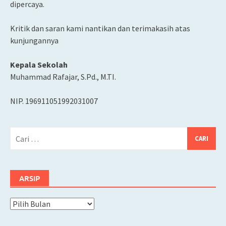
dipercaya.
Kritik dan saran kami nantikan dan terimakasih atas
kunjungannya
Kepala Sekolah
Muhammad Rafajar, S.Pd., M.TI.
NIP. 196911051992031007
Cari
untuk:
ARSIP
Arsip