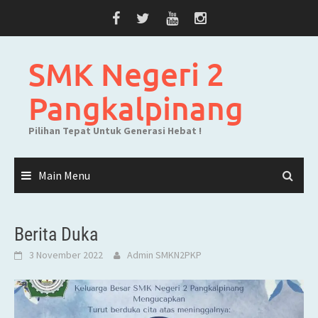
Skip
to
content
SMK Negeri 2
Pangkalpinang
Pilihan Tepat Untuk Generasi Hebat !
Main Menu
Berita Duka
3 November 2022
Admin SMKN2PKP