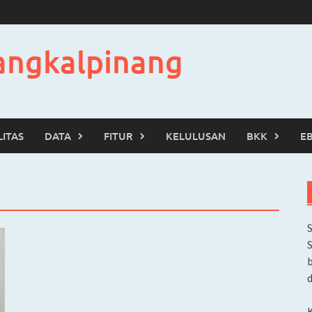
angkalpinang
LITAS
DATA
FITUR
KELULUSAN
BKK
E
b
d
K