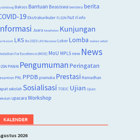
berita
Bantuan
Beasiswa
Baksos
bendera
usbildung
COVID-19
hut ri
Ekstrakurikuler
info
FLS2N
Informasi
Kunjungan
Juara
kesehatan
Lomba
LKS
Loker
lks 2025
urikulum
LKS Nasional
makan sehat
News
MoU
MPLS
new
edallion For Excellence (MOE)
Pengumuman
Peringatan
2SN
PAWAI
Prestasi
PPDB
PKL
pramuka
Ramadhan
esantren
Sosialisasi
Ujian
apat
sekolah
TOEIC
Ujian
Workshop
upacara
ekolah
KALENDER
Agustus 2026