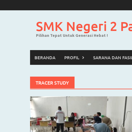
Skip
to
content
SMK Negeri 2 P
Pilihan Tepat Untuk Generasi Hebat !
BERANDA
PROFIL
SARANA DAN FASI
TRACER STUDY