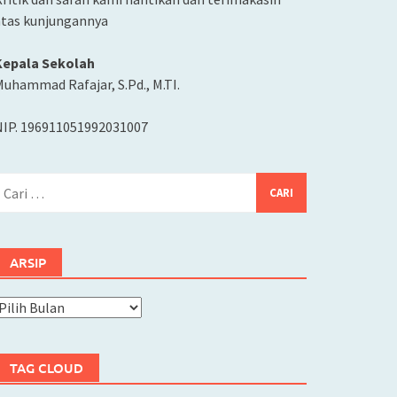
atas kunjungannya
Kepala Sekolah
uhammad Rafajar, S.Pd., M.TI.
NIP. 196911051992031007
ari
ntuk:
ARSIP
rsip
TAG CLOUD