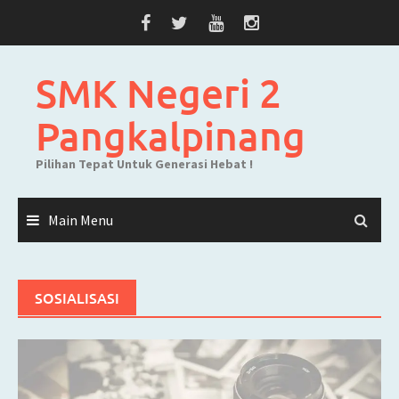
Skip
to
content
SMK Negeri 2
Pangkalpinang
Pilihan Tepat Untuk Generasi Hebat !
Main Menu
SOSIALISASI