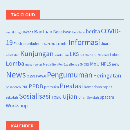
TAG CLOUD
COVID-
berita
Bantuan
Beasiswa
Baksos
bendera
ausbildung
Informasi
19
hut ri
Juara
Ekstrakurikuler
info
FLS2N
Kunjungan
LKS
Loker
lks 2025
kesehatan
kurikulum
LKS Nasional
Lomba
MoU
MPLS
new
Medallion For Excellence (MOE)
makan sehat
News
Pengumuman
Peringatan
O2SN
PAWAI
Prestasi
PPDB
rapat
PKL
pramuka
Ramadhan
pesantren
Sosialisasi
Ujian
upacara
sekolah
TOEIC
Ujian Sekolah
Workshop
KALENDER