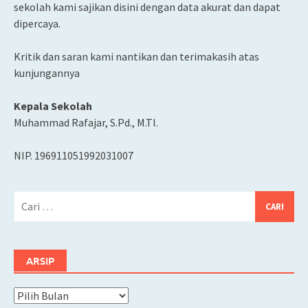
sekolah kami sajikan disini dengan data akurat dan dapat
dipercaya.
Kritik dan saran kami nantikan dan terimakasih atas
kunjungannya
Kepala Sekolah
Muhammad Rafajar, S.Pd., M.TI.
NIP. 196911051992031007
Cari
untuk:
ARSIP
Arsip