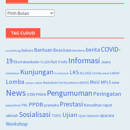
Arsip
TAG CLOUD
COVID-
berita
Bantuan
Beasiswa
Baksos
bendera
ausbildung
Informasi
19
hut ri
Juara
Ekstrakurikuler
info
FLS2N
Kunjungan
LKS
Loker
lks 2025
kesehatan
kurikulum
LKS Nasional
Lomba
MoU
MPLS
new
Medallion For Excellence (MOE)
makan sehat
News
Pengumuman
Peringatan
O2SN
PAWAI
Prestasi
PPDB
rapat
PKL
pramuka
Ramadhan
pesantren
Sosialisasi
Ujian
upacara
sekolah
TOEIC
Ujian Sekolah
Workshop