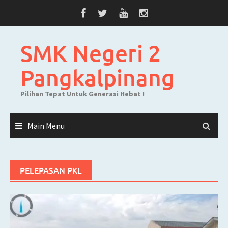
Skip
to
content
SMK Negeri 2
Pangkalpinang
Pilihan Tepat Untuk Generasi Hebat !
Main Menu
PELEPASAN PKL