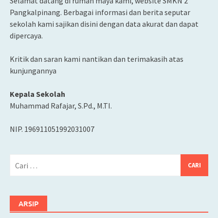
Selamat datang di rumah maya kami, website SMKN 2
Pangkalpinang. Berbagai informasi dan berita seputar
sekolah kami sajikan disini dengan data akurat dan dapat
dipercaya.
Kritik dan saran kami nantikan dan terimakasih atas
kunjungannya
Kepala Sekolah
Muhammad Rafajar, S.Pd., M.TI.
NIP. 196911051992031007
Cari
untuk:
ARSIP