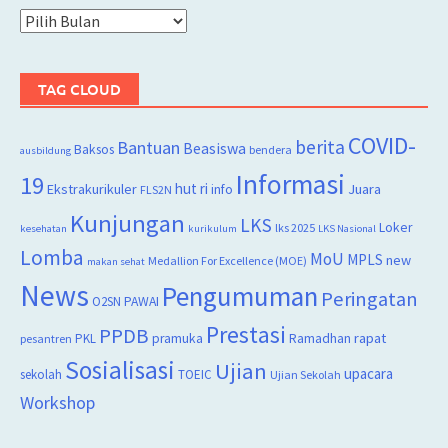
Arsip
TAG CLOUD
COVID-
berita
Bantuan
Beasiswa
Baksos
bendera
ausbildung
Informasi
19
hut ri
Juara
Ekstrakurikuler
info
FLS2N
Kunjungan
LKS
Loker
lks 2025
kesehatan
kurikulum
LKS Nasional
Lomba
MoU
MPLS
new
Medallion For Excellence (MOE)
makan sehat
News
Pengumuman
Peringatan
O2SN
PAWAI
Prestasi
PPDB
rapat
PKL
pramuka
Ramadhan
pesantren
Sosialisasi
Ujian
upacara
sekolah
TOEIC
Ujian Sekolah
Workshop