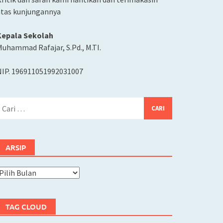
atas kunjungannya
Kepala Sekolah
uhammad Rafajar, S.Pd., M.TI.
NIP. 196911051992031007
ari
ntuk:
ARSIP
rsip
TAG CLOUD