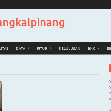
angkalpinang
LITAS
DATA
FITUR
KELULUSAN
BKK
E
b
d
K