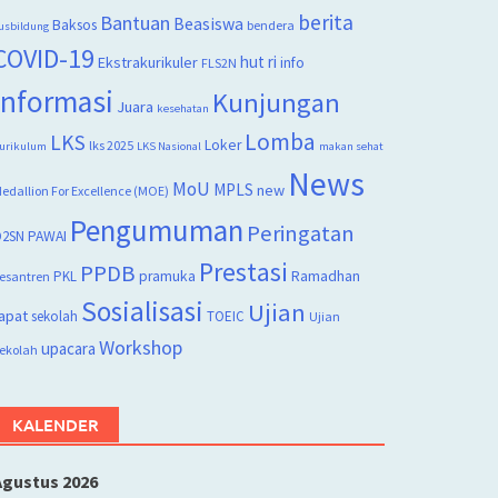
berita
Bantuan
Beasiswa
Baksos
bendera
usbildung
COVID-19
hut ri
Ekstrakurikuler
info
FLS2N
Informasi
Kunjungan
Juara
kesehatan
Lomba
LKS
Loker
lks 2025
urikulum
LKS Nasional
makan sehat
News
MoU
MPLS
new
edallion For Excellence (MOE)
Pengumuman
Peringatan
2SN
PAWAI
Prestasi
PPDB
PKL
pramuka
Ramadhan
esantren
Sosialisasi
Ujian
apat
sekolah
TOEIC
Ujian
Workshop
upacara
ekolah
KALENDER
Agustus 2026