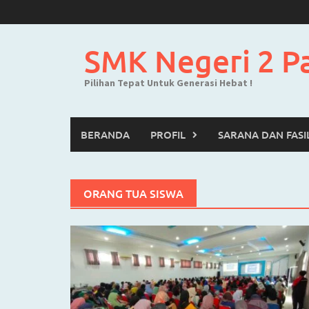
Skip
to
content
SMK Negeri 2 P
Pilihan Tepat Untuk Generasi Hebat !
BERANDA
PROFIL
SARANA DAN FASI
ORANG TUA SISWA