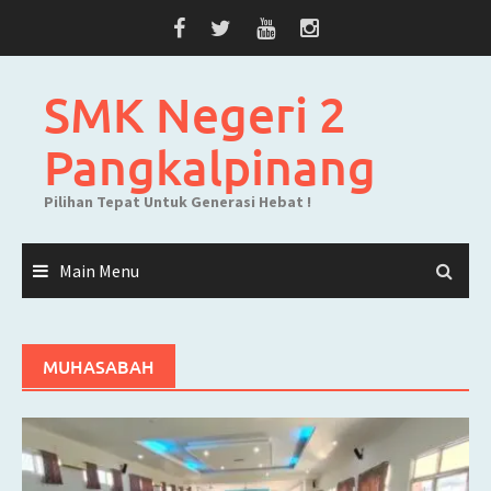
Skip
to
content
SMK Negeri 2
Pangkalpinang
Pilihan Tepat Untuk Generasi Hebat !
Main Menu
MUHASABAH