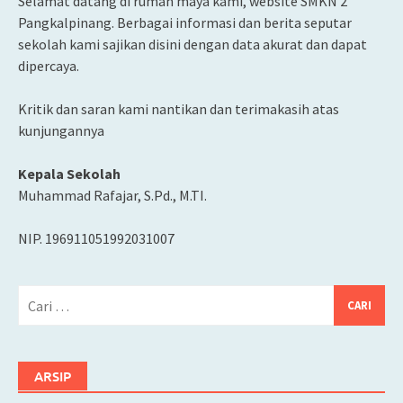
Selamat datang di rumah maya kami, website SMKN 2
Pangkalpinang. Berbagai informasi dan berita seputar
sekolah kami sajikan disini dengan data akurat dan dapat
dipercaya.
Kritik dan saran kami nantikan dan terimakasih atas
kunjungannya
Kepala Sekolah
Muhammad Rafajar, S.Pd., M.TI.
NIP. 196911051992031007
Cari
untuk:
ARSIP