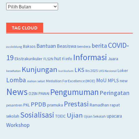
Arsip
TAG CLOUD
COVID-
berita
Bantuan
Beasiswa
Baksos
bendera
ausbildung
Informasi
19
hut ri
Juara
Ekstrakurikuler
info
FLS2N
Kunjungan
LKS
Loker
lks 2025
kesehatan
kurikulum
LKS Nasional
Lomba
MoU
MPLS
new
Medallion For Excellence (MOE)
makan sehat
News
Pengumuman
Peringatan
O2SN
PAWAI
Prestasi
PPDB
rapat
PKL
pramuka
Ramadhan
pesantren
Sosialisasi
Ujian
upacara
sekolah
TOEIC
Ujian Sekolah
Workshop