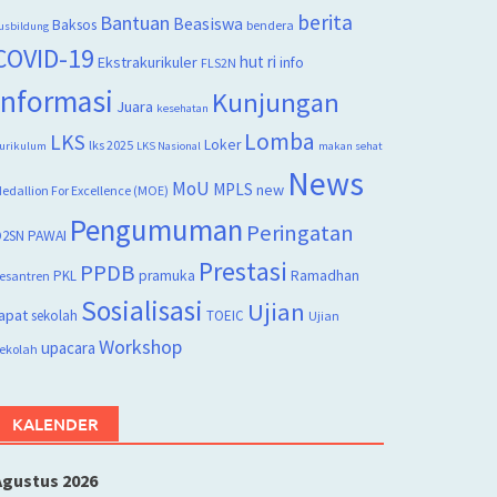
berita
Bantuan
Beasiswa
Baksos
bendera
usbildung
COVID-19
hut ri
Ekstrakurikuler
info
FLS2N
Informasi
Kunjungan
Juara
kesehatan
Lomba
LKS
Loker
lks 2025
urikulum
LKS Nasional
makan sehat
News
MoU
MPLS
new
edallion For Excellence (MOE)
Pengumuman
Peringatan
2SN
PAWAI
Prestasi
PPDB
PKL
pramuka
Ramadhan
esantren
Sosialisasi
Ujian
apat
sekolah
TOEIC
Ujian
Workshop
upacara
ekolah
KALENDER
Agustus 2026