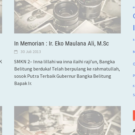
a
k
In Memorian : Ir. Eko Maulana Ali, M.Sc
30 Juli 2013
M
K
SMKN 2– Inna lillahi wa inna ilaihi raji’un, Bangka
O
Belitung berduka! Telah berpulang ke rahmatullah,
p
sosok Putra Terbaik Gubernur Bangka Belitung
Bapak Ir.
r
S