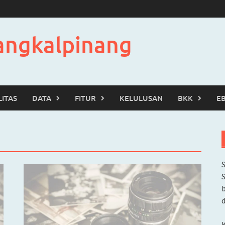
angkalpinang
LITAS
DATA
FITUR
KELULUSAN
BKK
E
b
d
K