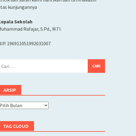
atas kunjungannya
Kepala Sekolah
uhammad Rafajar, S.Pd., M.TI.
NIP. 196911051992031007
ari
ntuk:
ARSIP
rsip
TAG CLOUD