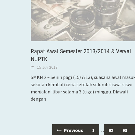
Rapat Awal Semester 2013/2014 & Verval
NUPTK
15 Juli 2013
SMKN 2 – Senin pagi (15/7/13), suasana awal masu
sekolah kembali ceria setelah seluruh siswa-siswi
menjalani libur selama 3 (tiga) minggu. Diawali
dengan
Previous
1
…
92
93