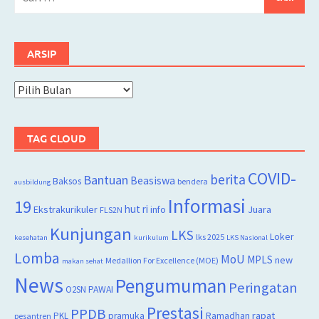
untuk:
ARSIP
Arsip
TAG CLOUD
COVID-
berita
Bantuan
Beasiswa
Baksos
bendera
ausbildung
Informasi
19
hut ri
Juara
Ekstrakurikuler
info
FLS2N
Kunjungan
LKS
Loker
lks 2025
kesehatan
kurikulum
LKS Nasional
Lomba
MoU
MPLS
new
Medallion For Excellence (MOE)
makan sehat
News
Pengumuman
Peringatan
O2SN
PAWAI
Prestasi
PPDB
rapat
PKL
pramuka
Ramadhan
pesantren