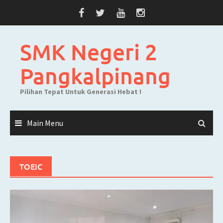
Skip
to
content
SMK Negeri 2
Pangkalpinang
Pilihan Tepat Untuk Generasi Hebat !
Main Menu
TOEIC