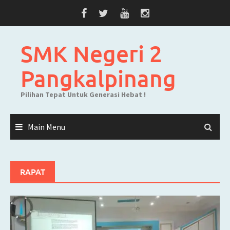
Skip
to
content
SMK Negeri 2
Pangkalpinang
Pilihan Tepat Untuk Generasi Hebat !
Main Menu
RAPAT