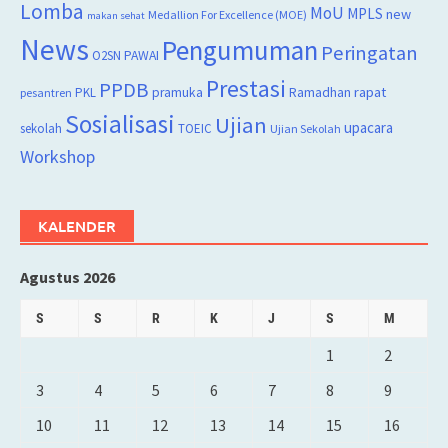
Lomba
MoU
MPLS
new
Medallion For Excellence (MOE)
makan sehat
News
Pengumuman
Peringatan
O2SN
PAWAI
Prestasi
PPDB
rapat
PKL
pramuka
Ramadhan
pesantren
Sosialisasi
Ujian
upacara
sekolah
TOEIC
Ujian Sekolah
Workshop
KALENDER
Agustus 2026
S
S
R
K
J
S
M
1
2
3
4
5
6
7
8
9
10
11
12
13
14
15
16