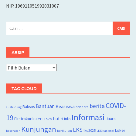
NIP. 196911051992031007
Cari
untuk:
ARSIP
Arsip
TAG CLOUD
COVID-
berita
Bantuan
Beasiswa
Baksos
bendera
ausbildung
Informasi
19
hut ri
Juara
Ekstrakurikuler
info
FLS2N
Kunjungan
LKS
Loker
lks 2025
kesehatan
kurikulum
LKS Nasional