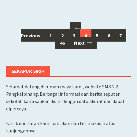
Posts
Previous
1
2
3
4
5
6
7
…
navigation
46
Next
SEKAPUR SIRIH
Selamat datang di rumah maya kami, website SMKN 2
Pangkalpinang. Berbagai informasi dan berita seputar
sekolah kami sajikan disini dengan data akurat dan dapat
dipercaya.
Kritik dan saran kami nantikan dan terimakasih atas
kunjungannya