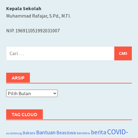
Kepala Sekolah
Muhammad Rafajar, S.Pd., M.TI.
NIP. 196911051992031007
Cari
untuk:
ARSIP
Arsip
TAG CLOUD
COVID-
berita
Bantuan
Beasiswa
Baksos
bendera
ausbildung