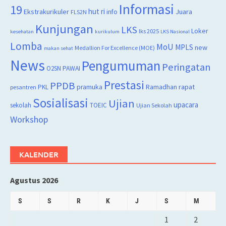
Informasi
19
hut ri
Juara
Ekstrakurikuler
info
FLS2N
Kunjungan
LKS
Loker
lks 2025
kesehatan
kurikulum
LKS Nasional
Lomba
MoU
MPLS
new
Medallion For Excellence (MOE)
makan sehat
News
Pengumuman
Peringatan
O2SN
PAWAI
Prestasi
PPDB
rapat
PKL
pramuka
Ramadhan
pesantren
Sosialisasi
Ujian
upacara
sekolah
TOEIC
Ujian Sekolah
Workshop
KALENDER
Agustus 2026
S
S
R
K
J
S
M
1
2