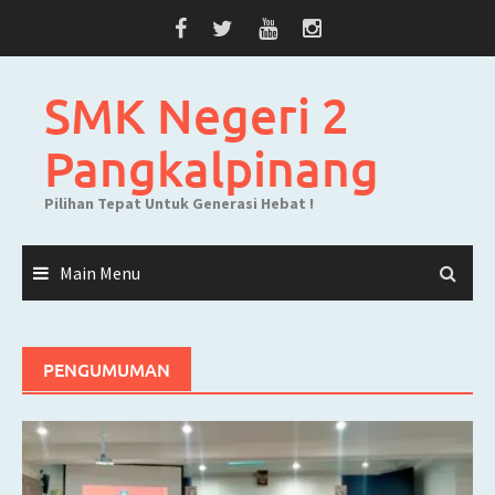
Skip
to
content
SMK Negeri 2
Pangkalpinang
Pilihan Tepat Untuk Generasi Hebat !
Main Menu
PENGUMUMAN