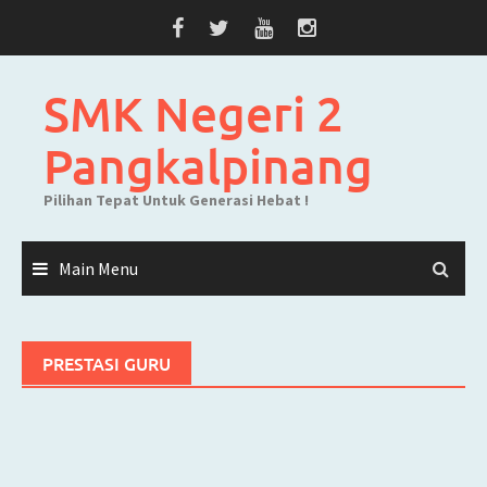
Skip
to
content
SMK Negeri 2
Pangkalpinang
Pilihan Tepat Untuk Generasi Hebat !
Main Menu
PRESTASI GURU