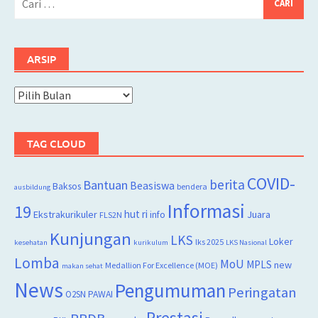
untuk:
ARSIP
Arsip
TAG CLOUD
COVID-
berita
Bantuan
Beasiswa
Baksos
bendera
ausbildung
Informasi
19
hut ri
Juara
Ekstrakurikuler
info
FLS2N
Kunjungan
LKS
Loker
lks 2025
kesehatan
kurikulum
LKS Nasional
Lomba
MoU
MPLS
new
Medallion For Excellence (MOE)
makan sehat
News
Pengumuman
Peringatan
O2SN
PAWAI
Prestasi